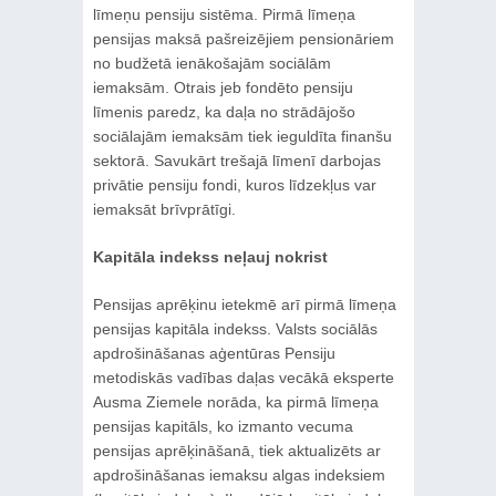
līmeņu pensiju sistēma. Pirmā līmeņa
pensijas maksā pašreizējiem pensionāriem
no budžetā ienākošajām sociālām
iemaksām. Otrais jeb fondēto pensiju
līmenis paredz, ka daļa no strādājošo
sociālajām iemaksām tiek ieguldīta finanšu
sektorā. Savukārt trešajā līmenī darbojas
privātie pensiju fondi, kuros līdzekļus var
iemaksāt brīvprātīgi.
Kapitāla indekss neļauj nokrist
Pensijas aprēķinu ietekmē arī pirmā līmeņa
pensijas kapitāla indekss. Valsts sociālās
apdrošināšanas aģentūras Pensiju
metodiskās vadības daļas vecākā eksperte
Ausma Ziemele norāda, ka pirmā līmeņa
pensijas kapitāls, ko izmanto vecuma
pensijas aprēķināšanā, tiek aktualizēts ar
apdrošināšanas iemaksu algas indeksiem