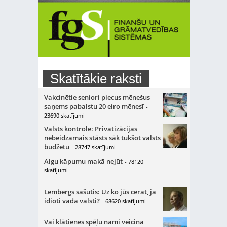
Skatītākie raksti
Vakcinētie seniori piecus mēnešus
saņems pabalstu 20 eiro mēnesī
-
23690 skatījumi
Valsts kontrole: Privatizācijas
nebeidzamais stāsts sāk tukšot valsts
budžetu
- 28747 skatījumi
Algu kāpumu makā nejūt
- 78120
skatījumi
Lembergs sašutis: Uz ko jūs cerat, ja
idioti vada valsti?
- 68620 skatījumi
Vai klātienes spēļu nami veicina