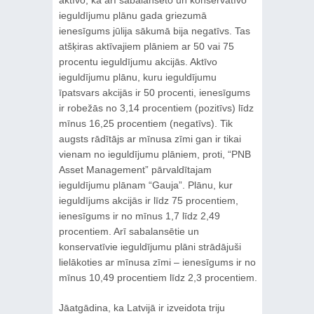
ieguldījumu plānu gada griezumā
ienesīgums jūlija sākumā bija negatīvs. Tas
atšķiras aktīvajiem plāniem ar 50 vai 75
procentu ieguldījumu akcijās. Aktīvo
ieguldījumu plānu, kuru ieguldījumu
īpatsvars akcijās ir 50 procenti, ienesīgums
ir robežās no 3,14 procentiem (pozitīvs) līdz
mīnus 16,25 procentiem (negatīvs). Tik
augsts rādītājs ar mīnusa zīmi gan ir tikai
vienam no ieguldījumu plāniem, proti, “PNB
Asset Management” pārvaldītajam
ieguldījumu plānam “Gauja”. Plānu, kur
ieguldījums akcijās ir līdz 75 procentiem,
ienesīgums ir no mīnus 1,7 līdz 2,49
procentiem. Arī sabalansētie un
konservatīvie ieguldījumu plāni strādājuši
lielākoties ar mīnusa zīmi – ienesīgums ir no
mīnus 10,49 procentiem līdz 2,3 procentiem.
Jāatgādina, ka Latvijā ir izveidota triju