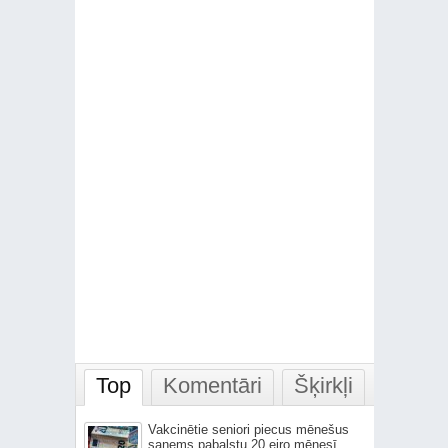
Top
Komentāri
Šķirkļi
Vakcinētie seniori piecus mēnešus
saņems pabalstu 20 eiro mēnesī