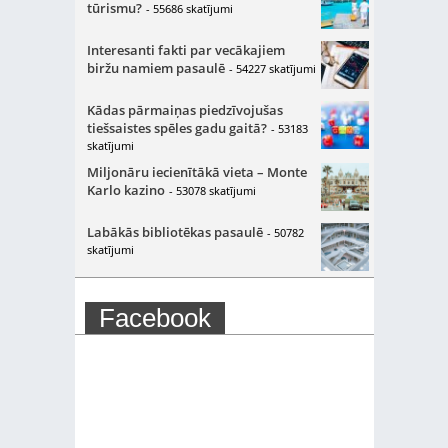
tūrismu?
- 55686 skatījumi
Interesanti fakti par vecākajiem
biržu namiem pasaulē
- 54227 skatījumi
Kādas pārmaiņas piedzīvojušas
tiešsaistes spēles gadu gaitā?
- 53183
skatījumi
Miljonāru iecienītākā vieta – Monte
Karlo kazino
- 53078 skatījumi
Labākās bibliotēkas pasaulē
- 50782
skatījumi
Facebook