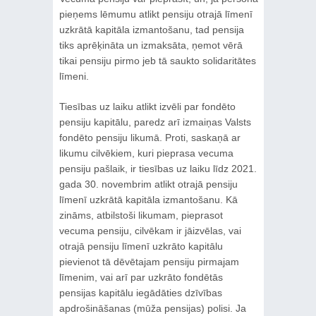
pieņems lēmumu atlikt pensiju otrajā līmenī
uzkrātā kapitāla izmantošanu, tad pensija
tiks aprēķināta un izmaksāta, ņemot vērā
tikai pensiju pirmo jeb tā saukto solidaritātes
līmeni.
Tiesības uz laiku atlikt izvēli par fondēto
pensiju kapitālu, paredz arī izmaiņas Valsts
fondēto pensiju likumā. Proti, saskaņā ar
likumu cilvēkiem, kuri pieprasa vecuma
pensiju pašlaik, ir tiesības uz laiku līdz 2021.
gada 30. novembrim atlikt otrajā pensiju
līmenī uzkrātā kapitāla izmantošanu. Kā
zināms, atbilstoši likumam, pieprasot
vecuma pensiju, cilvēkam ir jāizvēlas, vai
otrajā pensiju līmenī uzkrāto kapitālu
pievienot tā dēvētajam pensiju pirmajam
līmenim, vai arī par uzkrāto fondētās
pensijas kapitālu iegādāties dzīvības
apdrošināšanas (mūža pensijas) polisi. Ja