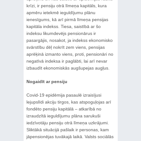
krīzi, ir pensiju otrā līmeņa kapitāls, kura
apmēru ietekmē ieguldījumu plānu
ienesīgums, kā arī pirmā līmeņa pensijas
kapitāla indekss. Tiesa, saistībā ar šo
indeksu likumdevējs pensionārus ir
pasargājis, nosakot, ja indekss ekonomisko
svārstību dēļ nokrīt zem viens, pensijas
aprēķinā izmanto viens, proti, pensionāri no
negatīvā indeksa ir paglābti, lai arī nevar
izbaudīt ekonomiskās augšupejas augļus.
Nogaidīt ar pensiju
Covid-19 epidēmija pasaulē izraisījusi
lejupslīdi akciju tirgos, kas atspoguļojas arī
fondēto pensiju kapitālā ‒ atkarībā no
izraudzītā ieguldījumu plāna sarukuši
iedzīvotāju pensiju otrā līmeņa uzkrājumi.
Sliktākā situācijā pašlaik ir personas, kam
jāpensionējas tuvākajā laikā. Valsts sociālās