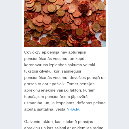
Covid-19 epidēmija nav apturējusi
pensionēšanās vecumu, un kopš
koronavīrusa izplatības sākuma vairāki
tūkstoši cilvēku, kuri sasnieguši
pensionēšanās vecumu, devušies pensijā un
grasās to darīt pašlaik. Tomēr pensijas
aprēķinu ietekmē vairāki faktori, kuriem
topošajiem pensionāriem jāpievērš
uzmanība, un, ja iespējams, došanās pelnītā
atpūtā jāattālina, vēsta
NRA.lv
.
Galvenie faktori, kas ietekmē pensijas
aprēķinu un kas saistīti ar epidēmijas radīto