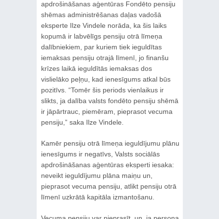
apdrošināšanas aģentūras Fondēto pensiju
shēmas administrēšanas daļas vadošā
eksperte Ilze Vindele norāda, ka šis laiks
kopumā ir labvēlīgs pensiju otrā līmeņa
dalībniekiem, par kuriem tiek ieguldītas
iemaksas pensiju otrajā līmenī, jo finanšu
krīzes laikā ieguldītās iemaksas dos
vislielāko peļņu, kad ienesīgums atkal būs
pozitīvs. “Tomēr šis periods vienlaikus ir
slikts, ja dalība valsts fondēto pensiju shēmā
ir jāpārtrauc, piemēram, pieprasot vecuma
pensiju,” saka Ilze Vindele.
Kamēr pensiju otrā līmeņa ieguldījumu plānu
ienesīgums ir negatīvs, Valsts sociālās
apdrošināšanas aģentūras eksperti iesaka:
neveikt ieguldījumu plāna maiņu un,
pieprasot vecuma pensiju, atlikt pensiju otrā
līmenī uzkrātā kapitāla izmantošanu.
Vecuma pensiju var pieprasīt, un, ja persona