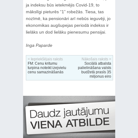
ja indeksu būs ietekmējis Covid-19, to
mākslīgi pieturēs “1” robežās. Tiesa, tas
nozīmē, ka pensionāri arī nebūs ieguvēji, jo
ekonomikas augšupejas periodā indekss ir
lielāks un dod lielāku pienesumu pensijai.
Inga Paparde
< Iepriekšējais raksts
Nākošais raksts >
FM: Cenu kritumu
Sociālā atbalsta
turpina noteikt izejvielu
palielināšana valsts
cenu samazināšanās
budžetā prasīs 35
miljonus eiro