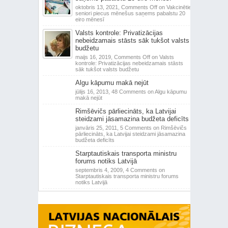
oktobris 13, 2021,
Comments Off
on Vakcinētie
seniori piecus mēnešus saņems pabalstu 20
eiro mēnesī
Valsts kontrole: Privatizācijas
nebeidzamais stāsts sāk tukšot valsts
budžetu
maijs 16, 2019,
Comments Off
on Valsts
kontrole: Privatizācijas nebeidzamais stāsts
sāk tukšot valsts budžetu
Algu kāpumu makā nejūt
jūlijs 16, 2013,
48 Comments
on Algu kāpumu
makā nejūt
Rimšēvičs pārliecināts, ka Latvijai
steidzami jāsamazina budžeta deficīts
janvāris 25, 2011,
5 Comments
on Rimšēvičs
pārliecināts, ka Latvijai steidzami jāsamazina
budžeta deficīts
Starptautiskais transporta ministru
forums notiks Latvijā
septembris 4, 2009,
4 Comments
on
Starptautiskais transporta ministru forums
notiks Latvijā