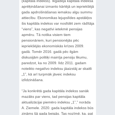
(kapitāla indekss). Ikgadējā kapitāla indeksa
aprēķināšanai izmanto kārtējā un iepriekšējā
gada apdrošināšanas iemaksu algu summu
attiecību. Ekonomikas lejupslīdes apstākļos
šis kapitāla indekss var noslīdēt zem rādītāja
“viens”, kas negatīvi ietekmē pensijas
apmēru. Tā notika visiem tiem
pensionāriem, kuri pensionējās pēc
iepriekšējās ekonomiskās krīzes 2009.
gadā. Tomēr 2016. gadā pēc ilgām
diskusijām politiķi mainīja pensiju likumu,
paredzot, ka no 2009. līdz 2011. gadam
noteikto negatīvo indeksu jāaizstāj ar skaitli
„1”, kā arī turpmāk jāveic indeksu
izlīdzināšana.
“Ja konkrētā gada kapitāla indekss sanāk
mazāks par viens, tad pensijas kapitāla
aktualizācijai piemēro indeksu „1”,” norāda
A. Ziemele. 2020. gada kapitāla indekss būs
zināms šā gada beigās. Tas nozīmē, ka, pat