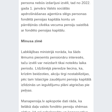
persona nebūs izdarījusi izvēli, tad no 2022.
gada 1. janvāra Valsts sociālās
apdrošināšanas aģentūra slēgs personas
fondētā pensijas kapitāla kontu un
pārrēķinās cilvēka vecuma pensiju saistībā
ar fondēto pensijas kapitālu.
Mīnusa zīmē
Labklājības ministrijā norāda, ka šāds
lēmums pieņemts pensionāru interesēs,
taču izvēli var neizdarīt tikai noteiktu laika
periodu. Līdzšinējā pieredze liecina, ka,
krīzēm beidzoties, akciju tirgi nostabilizējas,
pēc tam īslaicīgie zaudējumi pensiju kapitālā
izlīdzinās un ieguldījumu plāni atgriežas pie
peļņas.
Manapensija.lv apkopotie dati rāda, ka
lielākā daļa valsts fondēto pensiju shēmas
aktīvo, kā arī sabalansēto un konservatīvo