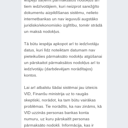
tiem iedzīvotājiem, kuri neizprot sarežģīto
dokumentu aizpildīšanas sistēmu, nelieto
internetbankas un nav ieguvuši augstāko
juridisko/ekonomisko izglītību, tomēr strādā
un maksā nodokļus.
Tā būtu iespēja apkopot arī to iedzīvotāju
datus, kuri līdz noteiktam datumam nav
pieteikušies pārmaksāto nodokļu atgūšanai
un pārskaitot pārmaksātos nodokļus arī to
iedzīvotāju (darbdevējam norādītajos)
kontos.
Lai arī atbalstu šādai sistēmai jau izteicis
VID, Finanšu ministrija uz to raugās
skeptiski, norādot, ka tam būtu vairākas
problēmas. Tie norādīts, ka nav zināms, kā
VID uzzinās personas bankas konta
numuru, uz kuru pārskaitīt personas
pārmaksāto nodokli. Informācija, kas ir