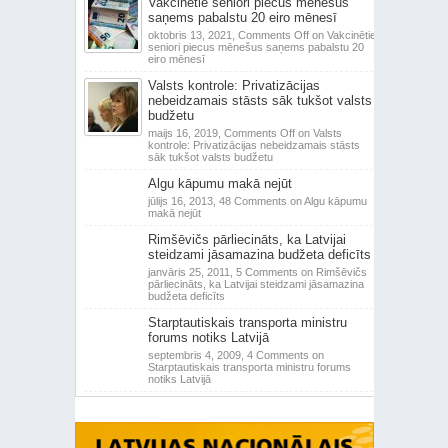
Vakcinētie seniori piecus mēnešus
saņems pabalstu 20 eiro mēnesī
oktobris 13, 2021,
Comments Off
on Vakcinētie
seniori piecus mēnešus saņems pabalstu 20
eiro mēnesī
Valsts kontrole: Privatizācijas
nebeidzamais stāsts sāk tukšot valsts
budžetu
maijs 16, 2019,
Comments Off
on Valsts
kontrole: Privatizācijas nebeidzamais stāsts
sāk tukšot valsts budžetu
Algu kāpumu makā nejūt
jūlijs 16, 2013,
48 Comments
on Algu kāpumu
makā nejūt
Rimšēvičs pārliecināts, ka Latvijai
steidzami jāsamazina budžeta deficīts
janvāris 25, 2011,
5 Comments
on Rimšēvičs
pārliecināts, ka Latvijai steidzami jāsamazina
budžeta deficīts
Starptautiskais transporta ministru
forums notiks Latvijā
septembris 4, 2009,
4 Comments
on
Starptautiskais transporta ministru forums
notiks Latvijā