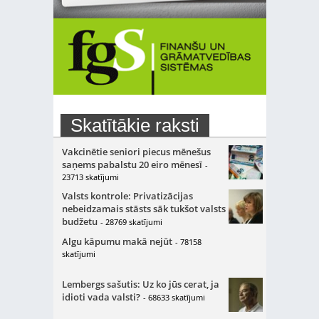
Skatītākie raksti
Vakcinētie seniori piecus mēnešus
saņems pabalstu 20 eiro mēnesī
-
23713 skatījumi
Valsts kontrole: Privatizācijas
nebeidzamais stāsts sāk tukšot valsts
budžetu
- 28769 skatījumi
Algu kāpumu makā nejūt
- 78158
skatījumi
Lembergs sašutis: Uz ko jūs cerat, ja
idioti vada valsti?
- 68633 skatījumi