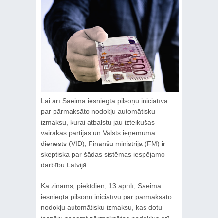
Lai arī Saeimā iesniegta pilsoņu iniciatīva
par pārmaksāto nodokļu automātisku
izmaksu, kurai atbalstu jau izteikušas
vairākas partijas un Valsts ieņēmuma
dienests (VID), Finanšu ministrija (FM) ir
skeptiska par šādas sistēmas iespējamo
darbību Latvijā.
Kā zināms, piektdien, 13.aprīlī, Saeimā
iesniegta pilsoņu iniciatīvu par pārmaksāto
nodokļu automātisku izmaksu, kas dotu
iespēju saņemt pārmaksātos nodokļus arī