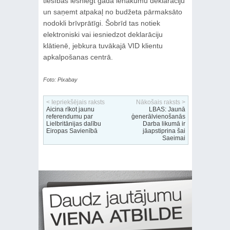
tiesības iesniegt gada ienākumu deklarāciju
un saņemt atpakaļ no budžeta pārmaksāto
nodokli brīvprātīgi. Šobrīd tas notiek
elektroniski vai iesniedzot deklarāciju
klātienē, jebkura tuvākajā VID klientu
apkalpošanas centrā.
Foto: Pixabay
< Iepriekšējais raksts
Nākošais raksts >
Aicina rīkot jaunu
LBAS: Jaunā
referendumu par
ģenerālvienošanās
Lielbritānijas dalību
Darba likumā ir
Eiropas Savienībā
jāapstiprina šai
Saeimai