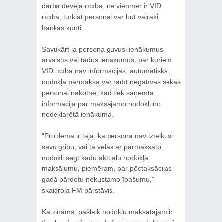
darba devēja rīcībā, ne vienmēr ir VID
rīcībā, turklāt personai var būt vairāki
bankas konti.
Savukārt ja persona guvusi ienākumus
ārvalstīs vai tādus ienākumus, par kuriem
VID rīcībā nav informācijas, automātiska
nodokļa pārmaksa var radīt negatīvas sekas
personai nākotnē, kad tiek saņemta
informācija par maksājamo nodokli no
nedeklarētā ienākuma.
“Problēma ir tajā, ka persona nav izteikusi
savu gribu, vai tā vēlas ar pārmaksāto
nodokli segt kādu aktuālu nodokļa
maksājumu, piemēram, par pēctaksācijas
gadā pārdotu nekustamo īpašumu,”
skaidroja FM pārstāvis.
Kā zināms, pašlaik nodokļu maksātājam ir