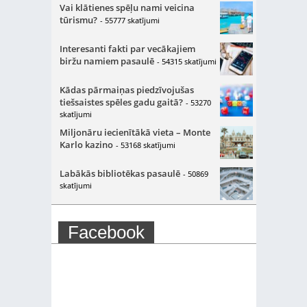
Vai klātienes spēļu nami veicina
tūrismu?
- 55777 skatījumi
Interesanti fakti par vecākajiem
biržu namiem pasaulē
- 54315 skatījumi
Kādas pārmaiņas piedzīvojušas
tiešsaistes spēles gadu gaitā?
- 53270
skatījumi
Miljonāru iecienītākā vieta – Monte
Karlo kazino
- 53168 skatījumi
Labākās bibliotēkas pasaulē
- 50869
skatījumi
Facebook