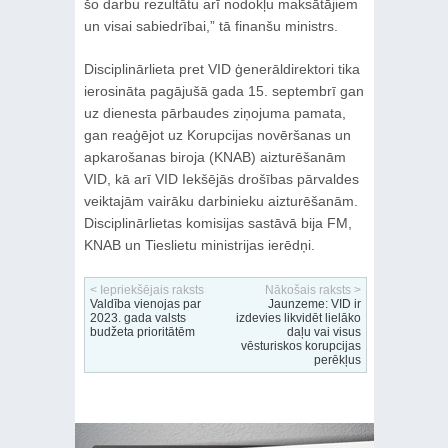
šo darbu rezultātu arī nodokļu maksātājiem
un visai sabiedrībai,” tā finanšu ministrs.
Disciplinārlieta pret VID ģenerāldirektori tika
ierosināta pagājušā gada 15. septembrī gan
uz dienesta pārbaudes ziņojuma pamata,
gan reaģējot uz Korupcijas novēršanas un
apkarošanas biroja (KNAB) aizturēšanām
VID, kā arī VID Iekšējās drošības pārvaldes
veiktajām vairāku darbinieku aizturēšanām.
Disciplinārlietas komisijas sastāvā bija FM,
KNAB un Tieslietu ministrijas ierēdņi.
< Iepriekšējais raksts
Nākošais raksts >
Valdība vienojas par
Jaunzeme: VID ir
2023. gada valsts
izdevies likvidēt lielāko
budžeta prioritātēm
daļu vai visus
vēsturiskos korupcijas
perēkļus