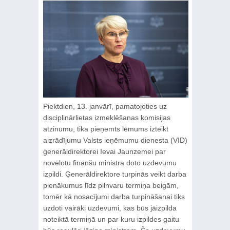
Piektdien, 13. janvārī, pamatojoties uz
disciplinārlietas izmeklēšanas komisijas
atzinumu, tika pieņemts lēmums izteikt
aizrādījumu Valsts ieņēmumu dienesta (VID)
ģenerāldirektorei Ievai Jaunzemei par
novēlotu finanšu ministra doto uzdevumu
izpildi. Ģenerāldirektore turpinās veikt darba
pienākumus līdz pilnvaru termiņa beigām,
tomēr kā nosacījumi darba turpināšanai tiks
uzdoti vairāki uzdevumi, kas būs jāizpilda
noteiktā termiņā un par kuru izpildes gaitu