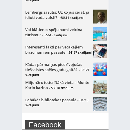
Lembergs sašutis: Uz ko jūs cerat, ja
idioti vada valsti?
- 68614 skatījumi
Vai klātienes spēļu nami veicina
tūrismu?
- 55615 skatījumi
Interesanti fakti par vecākajiem
biržu namiem pasaulē
- 54167 skatījumi
Kādas pārmaiņas piedzīvojušas
tiešsaistes spēles gadu gaitā?
- 53121
skatījumi
Miljonāru iecienītākā vieta – Monte
Karlo kazino
- 53010 skatījumi
Labākās bibliotēkas pasaulē
- 50713
skatījumi
Facebook