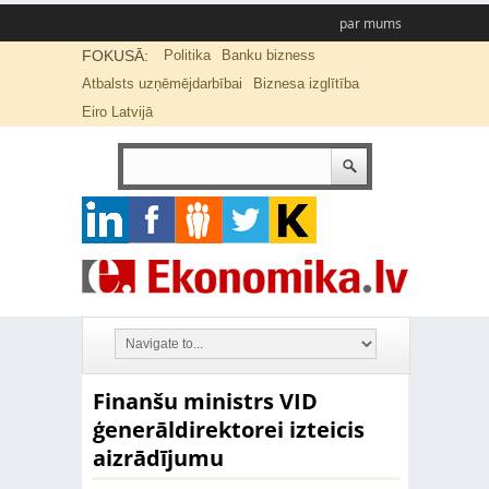
par mums
FOKUSĀ:
Politika
Banku bizness
Atbalsts uzņēmējdarbībai
Biznesa izglītība
Eiro Latvijā
Finanšu ministrs VID
ģenerāldirektorei izteicis
aizrādījumu