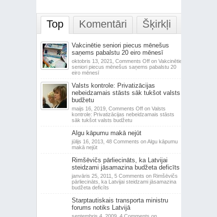
Top
Komentāri
Šķirkļi
Vakcinētie seniori piecus mēnešus
saņems pabalstu 20 eiro mēnesī
oktobris 13, 2021,
Comments Off
on Vakcinētie
seniori piecus mēnešus saņems pabalstu 20
eiro mēnesī
Valsts kontrole: Privatizācijas
nebeidzamais stāsts sāk tukšot valsts
budžetu
maijs 16, 2019,
Comments Off
on Valsts
kontrole: Privatizācijas nebeidzamais stāsts
sāk tukšot valsts budžetu
Algu kāpumu makā nejūt
jūlijs 16, 2013,
48 Comments
on Algu kāpumu
makā nejūt
Rimšēvičs pārliecināts, ka Latvijai
steidzami jāsamazina budžeta deficīts
janvāris 25, 2011,
5 Comments
on Rimšēvičs
pārliecināts, ka Latvijai steidzami jāsamazina
budžeta deficīts
Starptautiskais transporta ministru
forums notiks Latvijā
septembris 4, 2009,
4 Comments
on