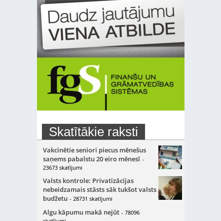
Skatītākie raksti
Vakcinētie seniori piecus mēnešus
saņems pabalstu 20 eiro mēnesī
-
23673 skatījumi
Valsts kontrole: Privatizācijas
nebeidzamais stāsts sāk tukšot valsts
budžetu
- 28731 skatījumi
Algu kāpumu makā nejūt
- 78096
skatījumi