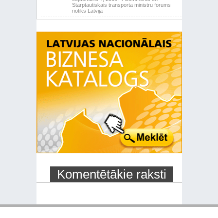
Starptautiskais transporta ministru forums
notiks Latvijā
Komentētākie raksti