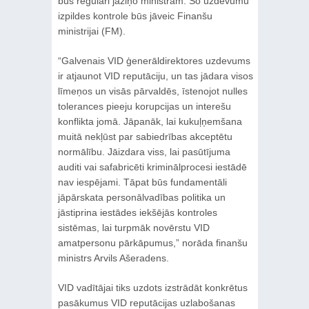
būs regulāri jāziņo ministram. Šo uzdevumu
izpildes kontrole būs jāveic Finanšu
ministrijai (FM).
“Galvenais VID ģenerāldirektores uzdevums
ir atjaunot VID reputāciju, un tas jādara visos
līmeņos un visās pārvaldēs, īstenojot nulles
tolerances pieeju korupcijas un interešu
konflikta jomā. Jāpanāk, lai kukuļņemšana
muitā nekļūst par sabiedrības akceptētu
normālību. Jāizdara viss, lai pasūtījuma
auditi vai safabricēti kriminālprocesi iestādē
nav iespējami. Tāpat būs fundamentāli
jāpārskata personālvadības politika un
jāstiprina iestādes iekšējās kontroles
sistēmas, lai turpmāk novērstu VID
amatpersonu pārkāpumus,” norāda finanšu
ministrs Arvils Ašeradens.
VID vadītājai tiks uzdots izstrādāt konkrētus
pasākumus VID reputācijas uzlabošanas