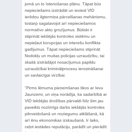
jomā un to īstenošanas plānu. Tāpat būs
nepieciešams izstrādāt un ieviest VID
ierēdņu ilgtermiņa pārcelšanas mehānismu,
tostarp sagatavojot arī nepieciešamos
normatīvo aktu grozījumus. Būtiski ir
stiprināt iekšējās kontroles sistēmu un
nepieļaut korupcijas un interešu konflikta
gadījumus. Tāpat nepieciešams stiprināt
Nodokļu un muitas policijas uzraudzību, tai
skaitā izstrādājot nosacījumus papildu
uzraudzībai kriminālprocesu ierosināšanai
un savlaicīgai virzībai.
“Pirms lēmuma pieņemšanas tikos ar Ievu
Jaunzemi, un viņa norādīja, ka sadarbībā ar
VID Iekšējās drošības pārvaldi līdz šim jau
paveikts nozīmīgs darbs iekšējās kontroles
pilnveidošanā un noziegumu atklāšanā, kā
arī ēnu ekonomikas izskaušanā. Ir laiks,
ceļot iestādes reputāciju, parādīt un pierādīt