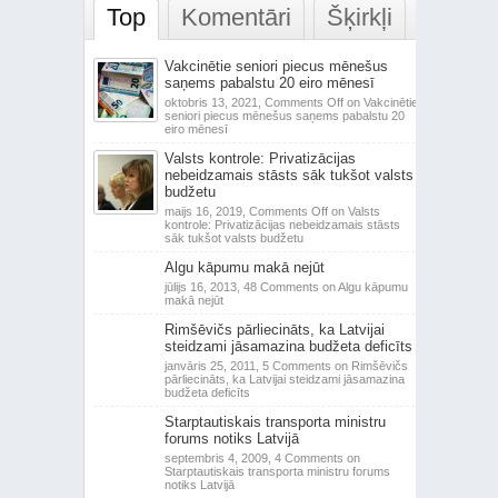
Top
Komentāri
Šķirkļi
Vakcinētie seniori piecus mēnešus
saņems pabalstu 20 eiro mēnesī
oktobris 13, 2021,
Comments Off
on Vakcinētie
seniori piecus mēnešus saņems pabalstu 20
eiro mēnesī
Valsts kontrole: Privatizācijas
nebeidzamais stāsts sāk tukšot valsts
budžetu
maijs 16, 2019,
Comments Off
on Valsts
kontrole: Privatizācijas nebeidzamais stāsts
sāk tukšot valsts budžetu
Algu kāpumu makā nejūt
jūlijs 16, 2013,
48 Comments
on Algu kāpumu
makā nejūt
Rimšēvičs pārliecināts, ka Latvijai
steidzami jāsamazina budžeta deficīts
janvāris 25, 2011,
5 Comments
on Rimšēvičs
pārliecināts, ka Latvijai steidzami jāsamazina
budžeta deficīts
Starptautiskais transporta ministru
forums notiks Latvijā
septembris 4, 2009,
4 Comments
on
Starptautiskais transporta ministru forums
notiks Latvijā