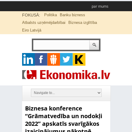
par mums
FOKUSĀ:
Politika
Banku bizness
Atbalsts uzņēmējdarbībai
Biznesa izglītība
Eiro Latvijā
Biznesa konference
“Grāmatvedība un nodokļi
2022” apskatīs svarīgākos
izaicinājumus nākotnē