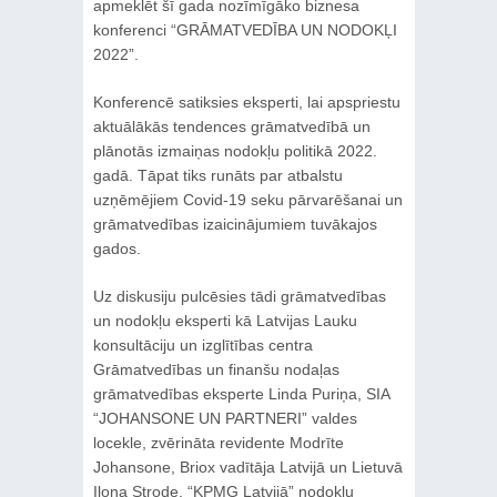
apmeklēt šī gada nozīmīgāko biznesa
konferenci “GRĀMATVEDĪBA UN NODOKĻI
2022”.
Konferencē satiksies eksperti, lai apspriestu
aktuālākās tendences grāmatvedībā un
plānotās izmaiņas nodokļu politikā 2022.
gadā. Tāpat tiks runāts par atbalstu
uzņēmējiem Covid-19 seku pārvarēšanai un
grāmatvedības izaicinājumiem tuvākajos
gados.
Uz diskusiju pulcēsies tādi grāmatvedības
un nodokļu eksperti kā Latvijas Lauku
konsultāciju un izglītības centra
Grāmatvedības un finanšu nodaļas
grāmatvedības eksperte Linda Puriņa, SIA
“JOHANSONE UN PARTNERI” valdes
locekle, zvērināta revidente Modrīte
Johansone, Briox vadītāja Latvijā un Lietuvā
Ilona Strode, “KPMG Latvijā” nodokļu