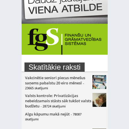
Skatītākie raksti
Vakcinētie seniori piecus mēnešus
saņems pabalstu 20 eiro mēnesī
-
23665 skatījumi
Valsts kontrole: Privatizācijas
nebeidzamais stāsts sāk tukšot valsts
budžetu
- 28724 skatījumi
Algu kāpumu makā nejūt
- 78087
skatījumi