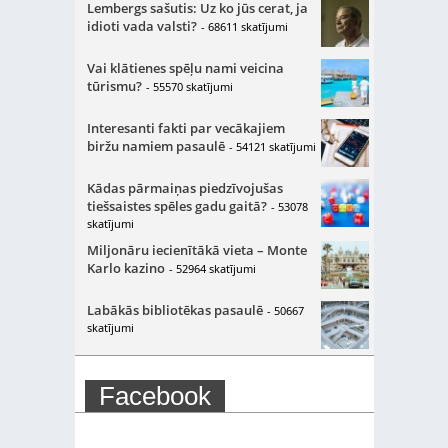
Lembergs sašutis: Uz ko jūs cerat, ja
idioti vada valsti?
- 68611 skatījumi
Vai klātienes spēļu nami veicina
tūrismu?
- 55570 skatījumi
Interesanti fakti par vecākajiem
biržu namiem pasaulē
- 54121 skatījumi
Kādas pārmaiņas piedzīvojušas
tiešsaistes spēles gadu gaitā?
- 53078
skatījumi
Miljonāru iecienītākā vieta – Monte
Karlo kazino
- 52964 skatījumi
Labākās bibliotēkas pasaulē
- 50667
skatījumi
Facebook