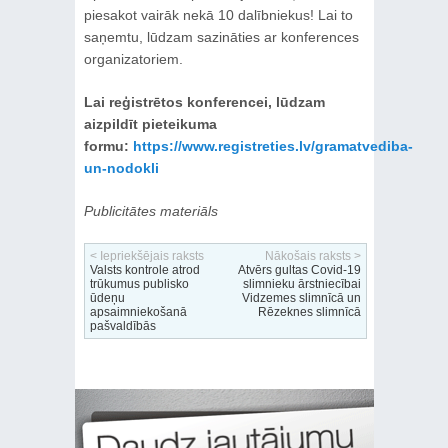
piesakot vairāk nekā 10 dalībniekus! Lai to
saņemtu, lūdzam sazināties ar konferences
organizatoriem.
Lai reģistrētos konferencei, lūdzam
aizpildīt pieteikuma
formu:
https://www.registreties.lv/gramatvediba-
un-nodokli
Publicitātes materiāls
< Iepriekšējais raksts
Nākošais raksts >
Valsts kontrole atrod
Atvērs gultas Covid-19
trūkumus publisko
slimnieku ārstniecībai
ūdeņu
Vidzemes slimnīcā un
apsaimniekošanā
Rēzeknes slimnīcā
pašvaldībās