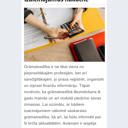
Grāmatvedība ir ne tikai viena no
pieprasītākajām profesijām, bet arī
sarežģītākajām, jo prasa reģistrēt, organizēt
un izprast finanšu informāciju. Tāpat
novērots, ka grāmatvedībā likumdošana ik
gadu mainās un arī nodokļi piedzīvo savas
izmaiņas. Lai uzzinātu, ar kādiem
izaicinājumiem nākotnē saskarsies
grāmatvedība, kā arī, lai būtu informēti par
šī brīža aktualitātēm, ikvienam ir iespēja