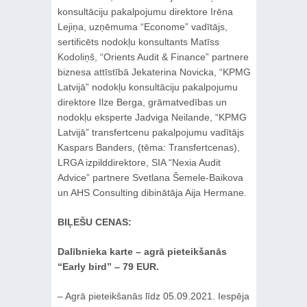
konsultāciju pakalpojumu direktore Irēna
Lejiņa, uzņēmuma “Econome” vadītājs,
sertificēts nodokļu konsultants Matīss
Kodoliņš, “Orients Audit & Finance” partnere
biznesa attīstībā Jekaterina Novicka, “KPMG
Latvijā” nodokļu konsultāciju pakalpojumu
direktore Ilze Berga, grāmatvedības un
nodokļu eksperte Jadviga Neilande, “KPMG
Latvijā” transfertcenu pakalpojumu vadītājs
Kaspars Banders, (tēma: Transfertcenas),
LRGA izpilddirektore, SIA “Nexia Audit
Advice” partnere Svetlana Šemele-Baikova
un AHS Consulting dibinātāja Aija Hermane.
BIĻEŠU CENAS:
Dalībnieka karte – agrā pieteikšanās
“Early bird” – 79 EUR.
– Agrā pieteikšanās līdz 05.09.2021. Iespēja