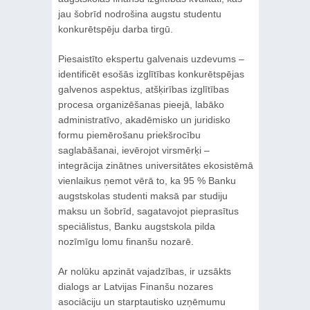
jau šobrīd nodrošina augstu studentu
konkurētspēju darba tirgū.
Piesaistīto ekspertu galvenais uzdevums –
identificēt esošās izglītības konkurētspējas
galvenos aspektus, atšķirības izglītības
procesa organizēšanas pieejā, labāko
administratīvo, akadēmisko un juridisko
formu piemērošanu priekšrocību
saglabāšanai, ievērojot virsmērķi –
integrācija zinātnes universitātes ekosistēmā
vienlaikus ņemot vērā to, ka 95 % Banku
augstskolas studenti maksā par studiju
maksu un šobrīd, sagatavojot pieprasītus
speciālistus, Banku augstskola pilda
nozīmīgu lomu finanšu nozarē.
Ar nolūku apzināt vajadzības, ir uzsākts
dialogs ar Latvijas Finanšu nozares
asociāciju un starptautisko uzņēmumu