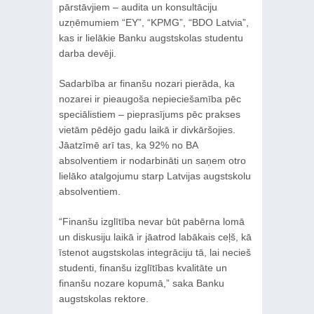
pārstāvjiem – audita un konsultāciju
uzņēmumiem “EY”, “KPMG”, “BDO Latvia”,
kas ir lielākie Banku augstskolas studentu
darba devēji.
Sadarbība ar finanšu nozari pierāda, ka
nozarei ir pieaugoša nepieciešamība pēc
speciālistiem – pieprasījums pēc prakses
vietām pēdējo gadu laikā ir divkāršojies.
Jāatzīmē arī tas, ka 92% no BA
absolventiem ir nodarbināti un saņem otro
lielāko atalgojumu starp Latvijas augstskolu
absolventiem.
“Finanšu izglītība nevar būt pabērna lomā
un diskusiju laikā ir jāatrod labākais ceļš, kā
īstenot augstskolas integrāciju tā, lai necieš
studenti, finanšu izglītības kvalitāte un
finanšu nozare kopumā,” saka Banku
augstskolas rektore.