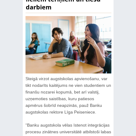
darbiem
Steigā virzot augstskolas apvienošanu, var
tikt nodarīts kaitējums ne vien studentiem un
finanšu nozarei kopumā, bet arī valstij,
uzņemoties saistības, kuru patiesos
apmērus šobrīd neapzinās, pauž Banku
augstskolas rektore Līga Peiseniece.
“Banku augstskola vēlas īstenot integrācijas
procesu zinātnes universitātē atbilstoši labas