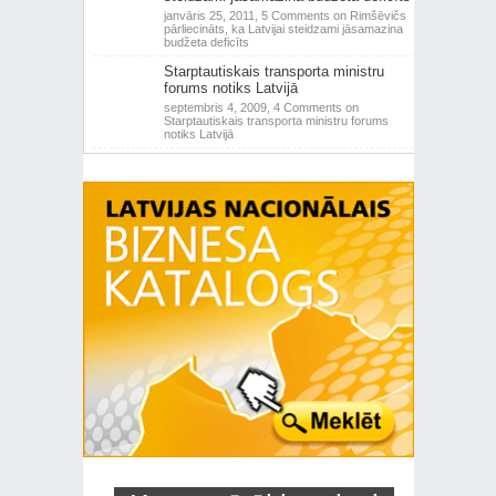
janvāris 25, 2011,
5 Comments
on Rimšēvičs
pārliecināts, ka Latvijai steidzami jāsamazina
budžeta deficīts
Starptautiskais transporta ministru
forums notiks Latvijā
septembris 4, 2009,
4 Comments
on
Starptautiskais transporta ministru forums
notiks Latvijā