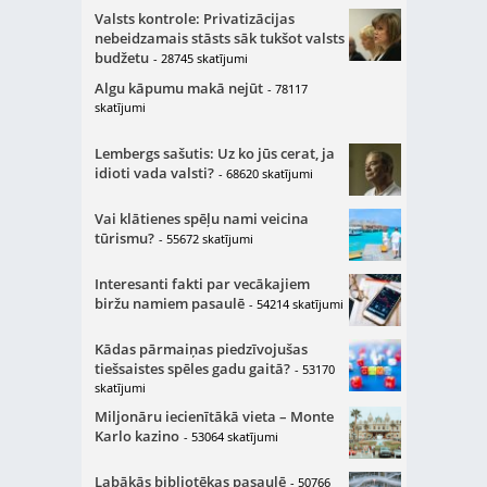
Valsts kontrole: Privatizācijas
nebeidzamais stāsts sāk tukšot valsts
budžetu
- 28745 skatījumi
Algu kāpumu makā nejūt
- 78117
skatījumi
Lembergs sašutis: Uz ko jūs cerat, ja
idioti vada valsti?
- 68620 skatījumi
Vai klātienes spēļu nami veicina
tūrismu?
- 55672 skatījumi
Interesanti fakti par vecākajiem
biržu namiem pasaulē
- 54214 skatījumi
Kādas pārmaiņas piedzīvojušas
tiešsaistes spēles gadu gaitā?
- 53170
skatījumi
Miljonāru iecienītākā vieta – Monte
Karlo kazino
- 53064 skatījumi
Labākās bibliotēkas pasaulē
- 50766