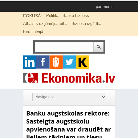
par mums
FOKUSĀ:
Politika
Banku bizness
Atbalsts uzņēmējdarbībai
Biznesa izglītība
Eiro Latvijā
Banku augstskolas rektore:
Sasteigta augstskolu
apvienošana var draudēt ar
lieliem tēriņiem un tiesu