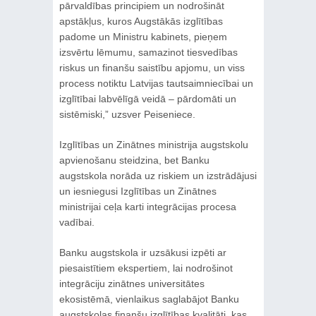
pārvaldības principiem un nodrošināt
apstākļus, kuros Augstākās izglītības
padome un Ministru kabinets, pieņem
izsvērtu lēmumu, samazinot tiesvedības
riskus un finanšu saistību apjomu, un viss
process notiktu Latvijas tautsaimniecībai un
izglītībai labvēlīgā veidā – pārdomāti un
sistēmiski,” uzsver Peiseniece.
Izglītības un Zinātnes ministrija augstskolu
apvienošanu steidzina, bet Banku
augstskola norāda uz riskiem un izstrādājusi
un iesniegusi Izglītības un Zinātnes
ministrijai ceļa karti integrācijas procesa
vadībai.
Banku augstskola ir uzsākusi izpēti ar
piesaistītiem ekspertiem, lai nodrošinot
integrāciju zinātnes universitātes
ekosistēmā, vienlaikus saglabājot Banku
augstskolas finanšu izglītības kvalitāti, kas