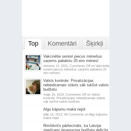
Top
Komentāri
Šķirkļi
Vakcinētie seniori piecus mēnešus
saņems pabalstu 20 eiro mēnesī
oktobris 13, 2021,
Comments Off
on Vakcinētie
seniori piecus mēnešus saņems pabalstu 20
eiro mēnesī
Valsts kontrole: Privatizācijas
nebeidzamais stāsts sāk tukšot valsts
budžetu
maijs 16, 2019,
Comments Off
on Valsts
kontrole: Privatizācijas nebeidzamais stāsts
sāk tukšot valsts budžetu
Algu kāpumu makā nejūt
jūlijs 16, 2013,
48 Comments
on Algu kāpumu
makā nejūt
Rimšēvičs pārliecināts, ka Latvijai
steidzami jāsamazina budžeta deficīts