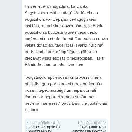
Peiseniece arī atgādina, ka Banku
Augstskola ir citā situācijā kā Rēzeknes
augstskola vai Liepājas pedagoģiskais
institūts, ko arī skar apvienošana, jo Banku
augstskolas budžeta lauvas tiesu veido
ieņēmumi no studentu mācību maksas nevis
valsts dotācijas, tādēļ īpaši svarīgi turpināt
nodrošināt konkurētspējīgu izglītību un
piedāvāt visas esošas priekšrocības, kas ir
BA studentiem un absolventiem.
“Augstskolu apvienošanas process ir liela
atbildība gan par studentiem, gan finanšu
nozari, tāpēc sasteigti un nepārdomāti
lēmumi ar neparedzamam sekām nav
neviena interesēs,” pauž Banku augstskolas
rektore.
< Iepriekšējais raksts
Nākošais raksts >
Ekonomikas apskats:
Atklās jauno RTU
Gaidāmi mīnusi
Zinātnes un inovāciju