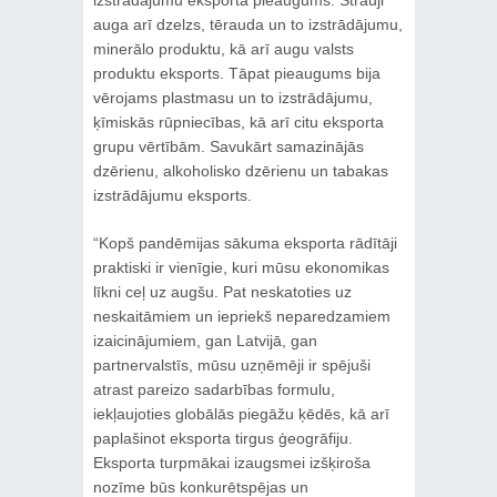
auga arī dzelzs, tērauda un to izstrādājumu,
minerālo produktu, kā arī augu valsts
produktu eksports. Tāpat pieaugums bija
vērojams plastmasu un to izstrādājumu,
ķīmiskās rūpniecības, kā arī citu eksporta
grupu vērtībām. Savukārt samazinājās
dzērienu, alkoholisko dzērienu un tabakas
izstrādājumu eksports.
“Kopš pandēmijas sākuma eksporta rādītāji
praktiski ir vienīgie, kuri mūsu ekonomikas
līkni ceļ uz augšu. Pat neskatoties uz
neskaitāmiem un iepriekš neparedzamiem
izaicinājumiem, gan Latvijā, gan
partnervalstīs, mūsu uzņēmēji ir spējuši
atrast pareizo sadarbības formulu,
iekļaujoties globālās piegāžu ķēdēs, kā arī
paplašinot eksporta tirgus ģeogrāfiju.
Eksporta turpmākai izaugsmei izšķiroša
nozīme būs konkurētspējas un