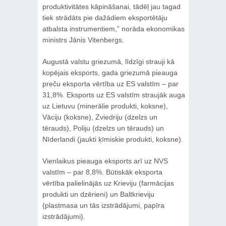
produktivitātes kāpināšanai, tādēļ jau tagad
tiek strādāts pie dažādiem eksportētāju
atbalsta instrumentiem,” norāda ekonomikas
ministrs Jānis Vitenbergs.
Augustā valstu griezumā, līdzīgi strauji kā
kopējais eksports, gada griezumā pieauga
preču eksporta vērtība uz ES valstīm – par
31,8%. Eksports uz ES valstīm straujāk auga
uz Lietuvu (minerālie produkti, koksne),
Vāciju (koksne), Zviedriju (dzelzs un
tērauds), Poliju (dzelzs un tērauds) un
Nīderlandi (jaukti ķīmiskie produkti, koksne).
Vienlaikus pieauga eksports arī uz NVS
valstīm – par 8,8%. Būtiskāk eksporta
vērtība palielinājās uz Krieviju (farmācijas
produkti un dzērieni) un Baltkrieviju
(plastmasa un tās izstrādājumi, papīra
izstrādājumi).