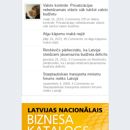
Valsts kontrole: Privatizācijas
nebeidzamais stāsts sāk tukšot valsts
budžetu
maijs 16, 2019,
Comments Off
on Valsts
kontrole: Privatizācijas nebeidzamais stāsts
sāk tukšot valsts budžetu
Algu kāpumu makā nejūt
jūlijs 16, 2013,
48 Comments
on Algu kāpumu
makā nejūt
Rimšēvičs pārliecināts, ka Latvijai
steidzami jāsamazina budžeta deficīts
janvāris 25, 2011,
5 Comments
on Rimšēvičs
pārliecināts, ka Latvijai steidzami jāsamazina
budžeta deficīts
Starptautiskais transporta ministru
forums notiks Latvijā
septembris 4, 2009,
4 Comments
on
Starptautiskais transporta ministru forums
notiks Latvijā