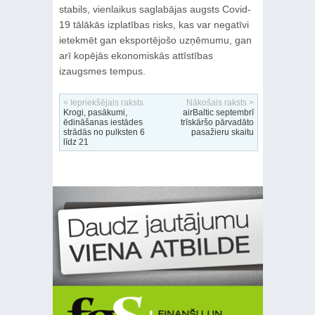
stabils, vienlaikus saglabājas augsts Covid-
19 tālākās izplatības risks, kas var negatīvi
ietekmēt gan eksportējošo uzņēmumu, gan
arī kopējās ekonomiskās attīstības
izaugsmes tempus.
< Iepriekšējais raksts
Nākošais raksts >
Krogi, pasākumi,
airBaltic septembrī
ēdināšanas iestādes
trīskāršo pārvadāto
strādās no pulksten 6
pasažieru skaitu
līdz 21