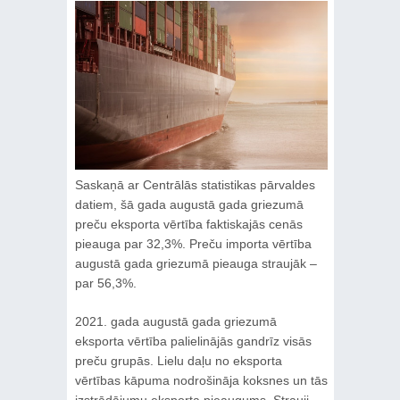
Saskaņā ar Centrālās statistikas pārvaldes
datiem, šā gada augustā gada griezumā
preču eksporta vērtība faktiskajās cenās
pieauga par 32,3%. Preču importa vērtība
augustā gada griezumā pieauga straujāk –
par 56,3%.
2021. gada augustā gada griezumā
eksporta vērtība palielinājās gandrīz visās
preču grupās. Lielu daļu no eksporta
vērtības kāpuma nodrošināja koksnes un tās
izstrādājumu eksporta pieaugums. Strauji