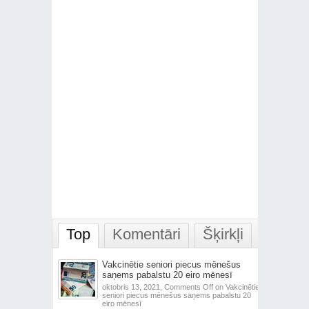
Top
Komentāri
Šķirkļi
Vakcinētie seniori piecus mēnešus
saņems pabalstu 20 eiro mēnesī
oktobris 13, 2021,
Comments Off
on Vakcinētie
seniori piecus mēnešus saņems pabalstu 20
eiro mēnesī