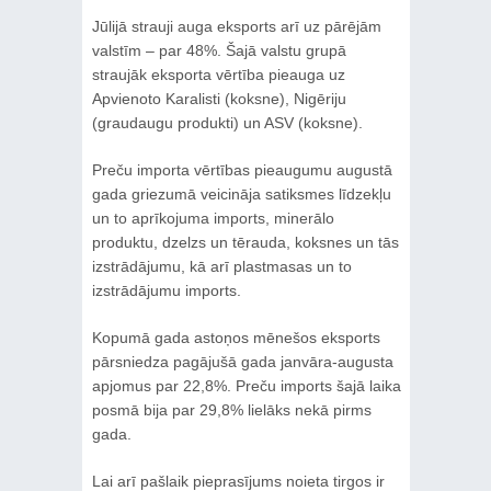
Jūlijā strauji auga eksports arī uz pārējām
valstīm – par 48%. Šajā valstu grupā
straujāk eksporta vērtība pieauga uz
Apvienoto Karalisti (koksne), Nigēriju
(graudaugu produkti) un ASV (koksne).
Preču importa vērtības pieaugumu augustā
gada griezumā veicināja satiksmes līdzekļu
un to aprīkojuma imports, minerālo
produktu, dzelzs un tērauda, koksnes un tās
izstrādājumu, kā arī plastmasas un to
izstrādājumu imports.
Kopumā gada astoņos mēnešos eksports
pārsniedza pagājušā gada janvāra-augusta
apjomus par 22,8%. Preču imports šajā laika
posmā bija par 29,8% lielāks nekā pirms
gada.
Lai arī pašlaik pieprasījums noieta tirgos ir