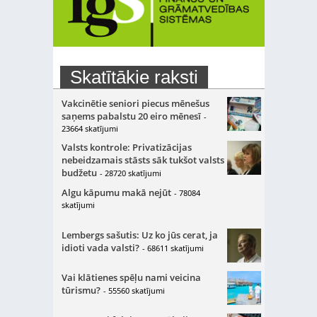
Skatītākie raksti
Vakcinētie seniori piecus mēnešus
saņems pabalstu 20 eiro mēnesī
-
23664 skatījumi
Valsts kontrole: Privatizācijas
nebeidzamais stāsts sāk tukšot valsts
budžetu
- 28720 skatījumi
Algu kāpumu makā nejūt
- 78084
skatījumi
Lembergs sašutis: Uz ko jūs cerat, ja
idioti vada valsti?
- 68611 skatījumi
Vai klātienes spēļu nami veicina
tūrismu?
- 55560 skatījumi