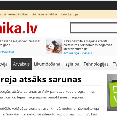
ts uzņēmējdarbībai
Biznesa izglītība
Eiro Latvijā
ās var izmaksāt
Katrs desmitais mājokļa kredīta
pieteikums tiek noraidīts negatīvas
kredītvēstures dēļ
Aktuālā ziņa
,
Finanses
vijā
Ārvalstīs
Likumdošana
Izglītība
Tehnoloģijas
T
reja atsāks sarunas
 beigās atsāks sarunas ar ASV par savu kodolprogrammu.
s būs kārtējais mēģinājums panākt mieru reģionā.
edēļās veltījušas viena otrai virkni pārmetumu. Ziemeļkoreja
ona “nav darījusi neko, lai īstenotu kopīgo paziņojumu”, kas