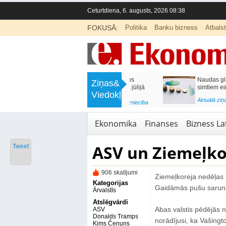
Ceturtdiena, 6. augusts, 2026 08:38
FOKUSĀ:
Politika
Banku bizness
Atbals
>
Septiņos mēnešos Vivi vilcienos
Naudas glabāšana māj
Ziņas&
pārvadāti 12 miljoni pasažieru; jūlijā
simtiem eiro gadā
Viedokļi
97,4 % reisu izpildīti laikā
<
Aktuālā ziņa
,
Finanses
Aktuālā ziņa
,
Bizness Latvijā
,
Tirdzniecība
Ekonomika
Finanses
Bizness Lat
ASV un Ziemeļko
Tweet
906 skatījumi
Ziemeļkoreja nedēļas
Kategorijas
Gaidāmās pušu saruna
Ārvalstīs
Atslēgvārdi
Abas valstis pēdējās n
ASV
Donalds Tramps
norādījusi, ka Vašingt
Kims Čenuns