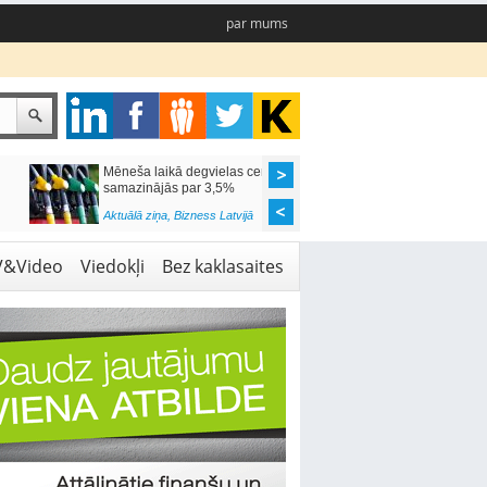
par mums
Mēneša laikā degvielas cenas
Rīgas pašvaldības sko
samazinājās par 3,5%
pieejamas 192 vietas 
Aktuālā ziņa
,
Bizness Latvijā
Aktuālā ziņa
,
Izglītība
V&Video
Viedokļi
Bez kaklasaites