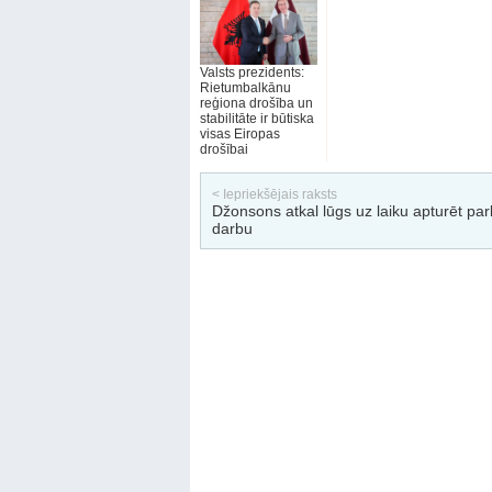
Valsts prezidents:
Rietumbalkānu
reģiona drošība un
stabilitāte ir būtiska
visas Eiropas
drošībai
< Iepriekšējais raksts
Džonsons atkal lūgs uz laiku apturēt pa
darbu