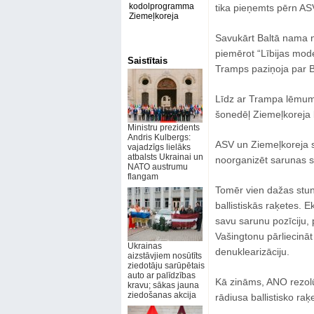
kodolprogramma
tika pieņemts pērn AS
Ziemeļkoreja
Savukārt Baltā nama n
piemērot “Lībijas mo
Saistītais
Tramps paziņoja par B
Līdz ar Trampa lēmumu
šonedēļ Ziemeļkoreja 
Ministru prezidents
Andris Kulbergs:
ASV un Ziemeļkoreja s
vajadzīgs lielāks
atbalsts Ukrainai un
noorganizēt sarunas s
NATO austrumu
flangam
Tomēr vien dažas stun
ballistiskās raķetes. E
savu sarunu pozīciju,
Vašingtonu pārliecināt
Ukrainas
denuklearizāciju.
aizstāvjiem nosūtīts
ziedotāju sarūpētais
auto ar palīdzības
Kā zināms, ANO rezolūc
kravu; sākas jauna
ziedošanas akcija
rādiusa ballistisko ra