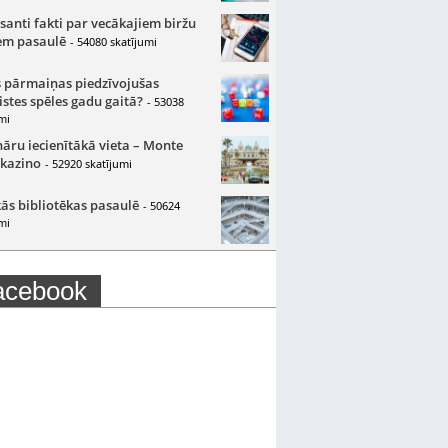
santi fakti par vecākajiem biržu
m pasaulē
- 54080 skatījumi
 pārmaiņas piedzīvojušas
istes spēles gadu gaitā?
- 53038
mi
nāru iecienītākā vieta – Monte
 kazino
- 52920 skatījumi
ās bibliotēkas pasaulē
- 50624
mi
acebook