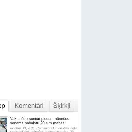
op
Komentāri
Šķirkļi
Vakcinētie seniori piecus mēnešus
saņems pabalstu 20 eiro mēnesī
oktobris 13, 2021,
Comments Off
on Vakcinētie
seniori piecus mēnešus saņems pabalstu 20