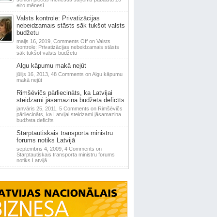
eiro mēnesī
Valsts kontrole: Privatizācijas
nebeidzamais stāsts sāk tukšot valsts
budžetu
maijs 16, 2019,
Comments Off
on Valsts
kontrole: Privatizācijas nebeidzamais stāsts
sāk tukšot valsts budžetu
Algu kāpumu makā nejūt
jūlijs 16, 2013,
48 Comments
on Algu kāpumu
makā nejūt
Rimšēvičs pārliecināts, ka Latvijai
steidzami jāsamazina budžeta deficīts
janvāris 25, 2011,
5 Comments
on Rimšēvičs
pārliecināts, ka Latvijai steidzami jāsamazina
budžeta deficīts
Starptautiskais transporta ministru
forums notiks Latvijā
septembris 4, 2009,
4 Comments
on
Starptautiskais transporta ministru forums
notiks Latvijā