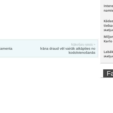
Intere
namie
Kādas
tiešsa
skatīju
Miljo
Karlo
Nākošais raksts >
rlamenta
Irāna draud vēl vairāk atkāpties no
Labāk
kodolvienošanās
skatīju
F