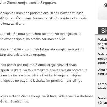
V un Ziemeļkorejas samitā Singapūrā.
acionālās drošības padomnieks Džons Boltons vēlējies
deli” Kimam Čenunam. Nesen gan ASV prezidents Donalds
oltona atlaišanu.
Sk
 atlaist Boltonu atmosfēra acīmredzot mainījusies, jo
beidzot paziņoja, ka atsāks sarunas ar ASV.
Vakci
saņem
skatīju
āks kontaktēšanos 4. oktobrī un nākamajā dienā plāno
Valsts
tarp abu valstu darba grupām.
nebeid
budže
das pēc šī paziņojuma Ziemeļkoreja izšāvusi divas
Algu 
ksperti uzskata, ka tā Ziemeļkoreja vēlas skaidri norādīt uz
skatīju
 pirms pašas sarunas vēl ir sākušās. Phenjana mēģina
 atkāpties no pagātnē izvirzītajām prasībām par pilnīgu
Lember
idioti
ijas aizliedz Ziemeļkorejai veikt tuva, vidēja vai tāla darbības
Vai kl
ķešu izmēģinājumus.
tūris