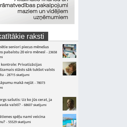
atītākie raksti
nētie seniori piecus mēnešus
s pabalstu 20 eiro mēnesī
- 23658
mi
 kontrole: Privatizācijas
zamais stāsts sāk tukšot valsts
tu
- 28715 skatījumi
kāpumu makā nejūt
- 78073
mi
gs sašutis: Uz ko jūs cerat, ja
 vada valsti?
- 68607 skatījumi
ātienes spēļu nami veicina
mu?
- 55529 skatījumi