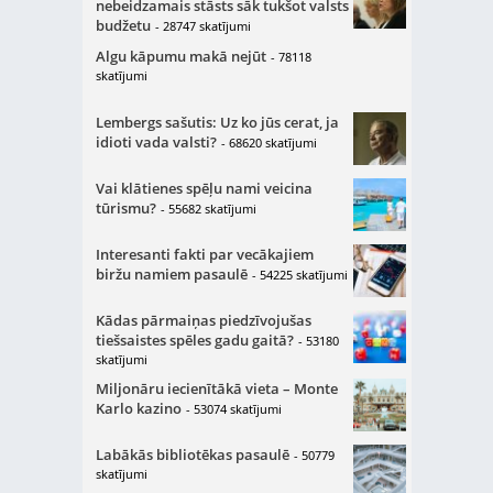
nebeidzamais stāsts sāk tukšot valsts
budžetu
- 28747 skatījumi
Algu kāpumu makā nejūt
- 78118
skatījumi
Lembergs sašutis: Uz ko jūs cerat, ja
idioti vada valsti?
- 68620 skatījumi
Vai klātienes spēļu nami veicina
tūrismu?
- 55682 skatījumi
Interesanti fakti par vecākajiem
biržu namiem pasaulē
- 54225 skatījumi
Kādas pārmaiņas piedzīvojušas
tiešsaistes spēles gadu gaitā?
- 53180
skatījumi
Miljonāru iecienītākā vieta – Monte
Karlo kazino
- 53074 skatījumi
Labākās bibliotēkas pasaulē
- 50779
skatījumi