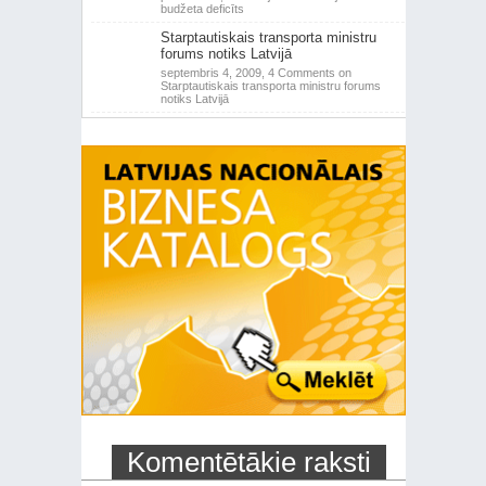
budžeta deficīts
Starptautiskais transporta ministru
forums notiks Latvijā
septembris 4, 2009,
4 Comments
on
Starptautiskais transporta ministru forums
notiks Latvijā
Komentētākie raksti