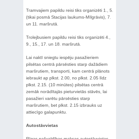
Tramvajiem papildu reisi tiks organizēti 1., 5.
(tikai posmā Stacijas laukums-Mīlgrāvis), 7.
un 11. maršrutā.
Trolejbusiem papildu reisi tiks organizēti 4.,
9., 15., 17. un 18. maršrutā.
Lai naktī sniegtu iespēju pasažieriem
pilsētas centrā pārsēsties starp dažādiem
maršrutiem, transporti, kam centrā plānots
iebraukt ap plkst. 2.00, no plkst. 2.05 līdz
plkst. 2.15. (10 minūtes) pilsētas centrā
zemāk norādītajās pieturvietās stāvēs, lai
pasažieri varētu pārsēsties starp
maršrutiem, bet plkst. 2.15 izbrauks uz
attiecīgo galapunktu.
Autostāvvietas
Rīgas pašvaldības maksas autostāvvietas,