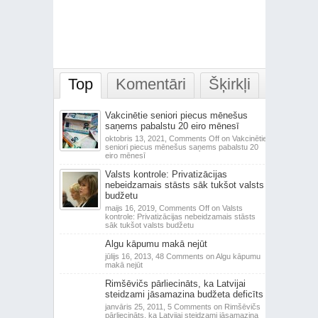
Top
Komentāri
Šķirkļi
Vakcinētie seniori piecus mēnešus
saņems pabalstu 20 eiro mēnesī
oktobris 13, 2021,
Comments Off
on Vakcinētie
seniori piecus mēnešus saņems pabalstu 20
eiro mēnesī
Valsts kontrole: Privatizācijas
nebeidzamais stāsts sāk tukšot valsts
budžetu
maijs 16, 2019,
Comments Off
on Valsts
kontrole: Privatizācijas nebeidzamais stāsts
sāk tukšot valsts budžetu
Algu kāpumu makā nejūt
jūlijs 16, 2013,
48 Comments
on Algu kāpumu
makā nejūt
Rimšēvičs pārliecināts, ka Latvijai
steidzami jāsamazina budžeta deficīts
janvāris 25, 2011,
5 Comments
on Rimšēvičs
pārliecināts, ka Latvijai steidzami jāsamazina