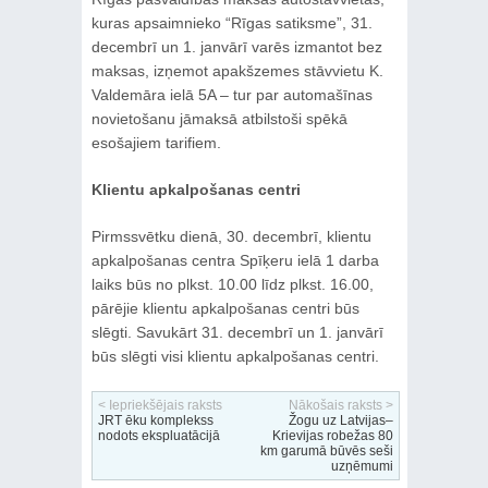
kuras apsaimnieko “Rīgas satiksme”, 31.
decembrī un 1. janvārī varēs izmantot bez
maksas, izņemot apakšzemes stāvvietu K.
Valdemāra ielā 5A – tur par automašīnas
novietošanu jāmaksā atbilstoši spēkā
esošajiem tarifiem.
Klientu apkalpošanas centri
Pirmssvētku dienā, 30. decembrī, klientu
apkalpošanas centra Spīķeru ielā 1 darba
laiks būs no plkst. 10.00 līdz plkst. 16.00,
pārējie klientu apkalpošanas centri būs
slēgti. Savukārt 31. decembrī un 1. janvārī
būs slēgti visi klientu apkalpošanas centri.
< Iepriekšējais raksts
Nākošais raksts >
JRT ēku komplekss
Žogu uz Latvijas–
nodots ekspluatācijā
Krievijas robežas 80
km garumā būvēs seši
uzņēmumi