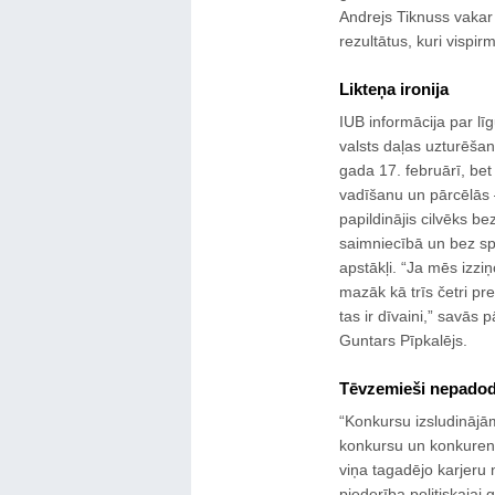
Andrejs Tiknuss vakar 
rezultātus, kuri vispir
Likteņa ironija
IUB informācija par lī
valsts daļas uzturēša
gada 17. februārī, be
vadīšanu un pārcēlās –
papildinājis cilvēks b
saimniecībā un bez spē
apstākļi. “Ja mēs izzi
mazāk kā trīs četri pr
tas ir dīvaini,” savā
Guntars Pīpkalējs.
Tēvzemieši nepado
“Konkursu izsludinājām
konkursu un konkurenc
viņa tagadējo karjeru
piederība politiskajai