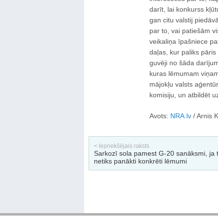
darīt, lai konkurss kļ
gan citu valstij pied
par to, vai patiešām v
veikaliņa īpašniece p
daļas, kur paliks pāris
guvēji no šāda darījum
kuras lēmumam viņam n
mājokļu valsts aģentūr
komisiju, un atbildēt u
Avots:
NRA.lv
/ Arnis K
< Iepriekšējais raksts
Sarkozī sola pamest G-20 sanāksmi, ja t
netiks panākti konkrēti lēmumi