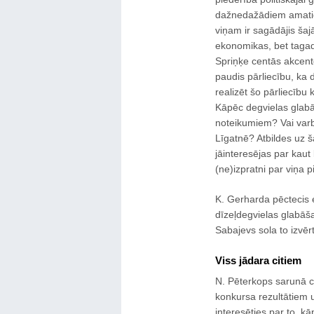
dažnedažādiem amatie
viņam ir sagādājis ša
ekonomikas, bet tagad
Spriņķe centās akcentē
paudis pārliecību, ka 
realizēt šo pārliecību
Kāpēc degvielas glabāš
noteikumiem? Vai varbūt
Līgatnē? Atbildes uz š
jāinteresējas par kaut
(ne)izpratni par viņa 
K. Gerharda pēctecis 
dīzeļdegvielas glabāš
Sabajevs sola to izvēr
Viss jādara citiem
N. Pēterkops sarunā c
konkursa rezultātiem 
interesēties par to, kā