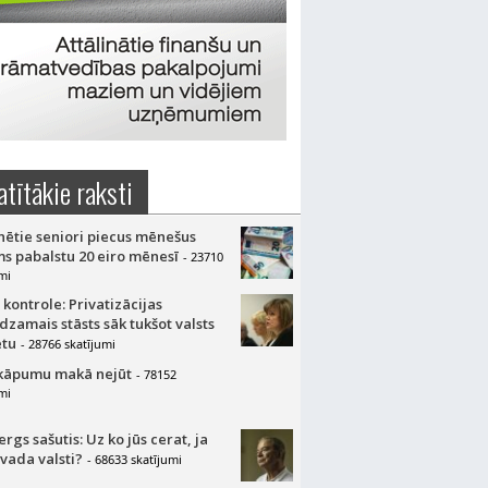
atītākie raksti
nētie seniori piecus mēnešus
s pabalstu 20 eiro mēnesī
- 23710
mi
 kontrole: Privatizācijas
dzamais stāsts sāk tukšot valsts
tu
- 28766 skatījumi
kāpumu makā nejūt
- 78152
mi
gs sašutis: Uz ko jūs cerat, ja
 vada valsti?
- 68633 skatījumi