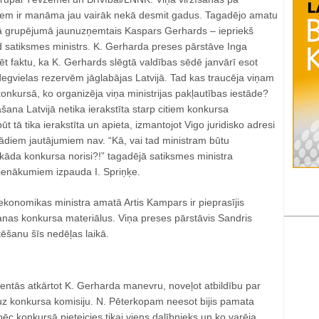
m ir manāma jau vairāk nekā desmit gadus. Tagadējo amatu
jā grupējumā jaunuzņemtais Kaspars Gerhards – iepriekš
 satiksmes ministrs. K. Gerharda preses pārstāve Inga
t faktu, ka K. Gerhards slēgtā valdības sēdē janvārī esot
degvielas rezervēm jāglabājas Latvijā. Tad kas traucēja viņam
 konkursā, ko organizēja viņa ministrijas pakļautības iestāde?
ana Latvijā netika ierakstīta starp citiem konkursa
 tā tika ierakstīta un apieta, izmantojot Vigo juridisko adresi
ādiem jautājumiem nav. “Kā, vai tad ministram būtu
 kāda konkursa norisi?!” tagadējā satiksmes ministra
pienākumiem izpauda I. Spriņķe.
ekonomikas ministra amatā Artis Kampars ir pieprasījis
anas konkursa materiālus. Viņa preses pārstāvis Sandris
tēšanu šīs nedēļas laikā.
entās atkārtot K. Gerharda manevru, noveļot atbildību par
uz konkursa komisiju. N. Pēterkopam neesot bijis pamata
pēc konkursā pieteicies tikai viens dalībnieks un ko varēja