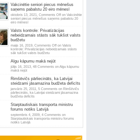
Vakcinētie seniori piecus mēnešus
saņems pabalstu 20 eiro mēnesī
oktobris 13, 2021,
Comments Off
on Vakcinētie
seniori piecus mēnešus saņems pabalstu 20
eiro mēnesī
Valsts kontrole: Privatizācijas
nebeidzamais stāsts sāk tukšot valsts
budžetu
maijs 16, 2019,
Comments Off
on Valsts
kontrole: Privatizācijas nebeidzamais stāsts
sāk tukšot valsts budžetu
Algu kāpumu makā nejūt
jūlijs 16, 2013,
48 Comments
on Algu kāpumu
makā nejūt
Rimšēvičs pārliecināts, ka Latvijai
steidzami jāsamazina budžeta deficīts
janvāris 25, 2011,
5 Comments
on Rimšēvičs
pārliecināts, ka Latvijai steidzami jāsamazina
budžeta deficīts
Starptautiskais transporta ministru
forums notiks Latvijā
septembris 4, 2009,
4 Comments
on
Starptautiskais transporta ministru forums
notiks Latvijā