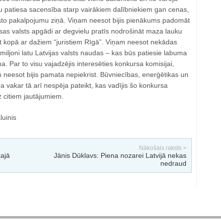
ūtu patiesa sacensība starp vairākiem dalībniekiem gan cenas,
āvāto pakalpojumu ziņā. Viņam neesot bijis pienākums padomāt
isas valsts apgādi ar degvielu pratīs nodrošināt maza lauku
at kopā ar dažiem “juristiem Rīgā”. Viņam neesot nekādas
 miljoni latu Latvijas valsts naudas – kas būs patiesie labuma
a. Par to visu vajadzējis interesēties konkursa komisijai,
eesot bijis pamata nepiekrist. Būvniecības, enerģētikas un
a vakar tā arī nespēja pateikt, kas vadījis šo konkursa
z citiem jautājumiem.
luinis
Nākošais raksts >
ajā
Jānis Dūklavs: Piena nozarei Latvijā nekas
nedraud