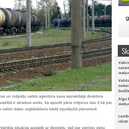
Sk
Vakci
saņem
skatīju
Valsts
nebei
budže
as un mājokļu valsts aģentūra sava iepriekšējā direktora
Algu 
ībā ir atradusi veidu, kā apsolīt pāris miljonus latu it kā par
skatīju
ju valsts daļas uzglabāšanu kādā izputējušā pienotavā
Lember
idioti
rkārtēja situācija apgādē ar degvielu, tad par vienīgo vietu,