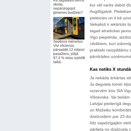
Kā sagatavot bērnu
skolai,
kur vēl varēs dabūt d
nepārslogojot
Augšlīgatnē. Pietieka
ģimenes budžetu?
pieteicies un it kā uz
Veikaliņš ir iekārtots 
tagad atradušas jaunu 
Vigo piepelnās, aizdodot
Septiņos mēnešos
cilvēkiem, kuri izdomāj
Vivi vilcienos
pārvadāti 12 miljoni
praktiski neizpildāmu
pasažieru; jūlijā
pārstrādes uzņēmuma
97,4 % reisu izpildīti
laikā
Kas notiks X stund
Ja nekāda ārkārtas sit
Ja degviela tomēr kļūs
rezervēm būs SIA Vigo 
Višņevska. Vai tiešām
Latvijai piederīgā deg
un Mažeiķu kombināts vi
dzelzceļiem par 23 dz
līdz vajadzīgajām viet
pārlieta no dzelzceļa 