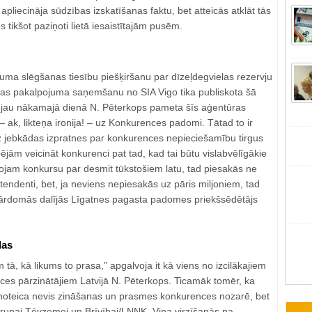
apliecināja sūdzības izskatīšanas faktu, bet atteicās atklāt tās
ms tikšot paziņoti lietā iesaistītajām pusēm.
guma slēgšanas tiesību piešķiršanu par dīzeļdegvielas rezervju
nas pakalpojuma saņemšanu no SIA Vigo tika publiskota šā
t jau nākamajā dienā N. Pēterkops pameta šīs aģentūras
 ak, likteņa ironija! – uz Konkurences padomi. Tātad to ir
ez jebkādas izpratnes par konkurences nepieciešamību tirgus
jām veicināt konkurenci pat tad, kad tai būtu vislabvēlīgākie
ņojam konkursu par desmit tūkstošiem latu, tad piesakās ne
etendenti, bet, ja neviens nepiesakās uz pāris miljoniem, tad
s pārdomās dalījās Līgatnes pagasta padomes priekšsēdētājs
das
 tā, kā likums to prasa,” apgalvoja it kā viens no izcilākajiem
es pārzinātājiem Latvijā N. Pēterkops. Ticamāk tomēr, ka
 noteica nevis zināšanas un prasmes konkurences nozarē, bet
 grupai Tēvzemei un Brīvībai/LNNK. Viņa virzīšanās pa