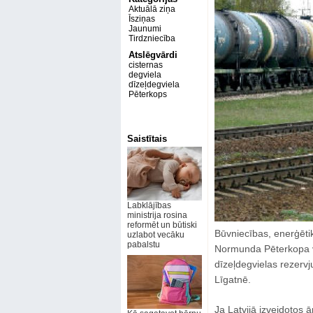
Aktuālā ziņa
Īsziņas
Jaunumi
Tirdzniecība
Atslēgvārdi
cisternas
degviela
dīzeļdegviela
Pēterkops
Saistītais
Labklājības
ministrija rosina
reformēt un būtiski
Būvniecības, enerģētik
uzlabot vecāku
pabalstu
Normunda Pēterkopa vad
dīzeļdegvielas rezerv
Līgatnē.
Ja Latvijā izveidotos ā