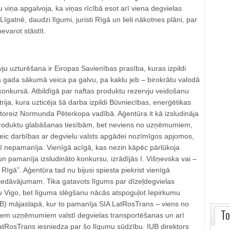
 viņa apgalvoja, ka viņas rīcībā esot arī viena degvielas
 Līgatnē, daudzi līgumi, juristi Rīgā un lieli nākotnes plāni, par
varot stāstīt.
ju uzturēšana ir Eiropas Savienības prasība, kuras izpildi
ā gada sākumā veica pa galvu, pa kaklu jeb – birokrātu valodā
konkursā. Atbildīgā par naftas produktu rezervju veidošanu
rija, kura uzticēja šā darba izpildi Būvniecības, enerģētikas
 toreiz Normunda Pēterkopa vadībā. Aģentūra it kā izsludināja
produktu glabāšanas tiesībām, bet neviens no uzņēmumiem,
veic darbības ar degvielu valsts apgādei nozīmīgos apjomos,
ī nepamanīja. Vienīgā acīgā, kas nezin kāpēc pārlūkoja
 pamanīja izsludināto konkursu, izrādījās I. Višņevska vai –
i Rīgā”. Aģentūra tad nu bijusi spiesta piekrist vienīgā
iedāvājumam. Tika gatavots līgums par dīzeļdegvielas
 Vigo, bet līguma slēgšanu nācās atspoguļot Iepirkumu
UB) mājaslapā, kur to pamanīja SIA LatRosTrans – viens no
To
jiem uzņēmumiem valstī degvielas transportēšanas un arī
tRosTrans iesniedza par šo līgumu sūdzību. IUB direktors