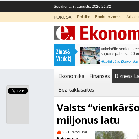
Sestdiena, 8. augusts, 2026 21:32
FOKUSĀ:
Politika
Banku bizness
Atbals
>
Labklājības ministrija rosina reformēt
Kā sagatavot bērnu sko
Ziņas&
un būtiski uzlabot vecāku pabalstu
nepārslogojot ģimene
Viedokļi
<
Aktuālā ziņa
,
Ekonomika
Aktuālā ziņa
,
Izglītība
Ekonomika
Finanses
Bizness La
Bez kaklasaites
Valsts “vienkāršo
miljonus latu
2801 skatījumi
Kategorijas