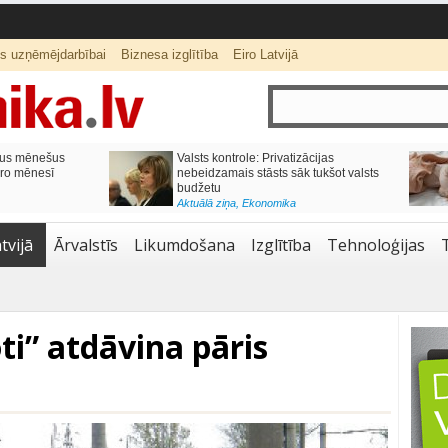
ts uzņēmējdarbībai
Biznesa izglītība
Eiro Latvijā
lai,
Septiņos mēnešos Vivi vilcienos
s budžetu?
pārvadāti 12 miljoni pasažieru; jūlijā
97,4 % reisu izpildīti laikā
Aktuālā ziņa
,
Bizness Latvijā
,
Tirdzniecība
tvijā
Ārvalstīs
Likumdošana
Izglītība
Tehnoloģijas
ti” atdāvina pāris