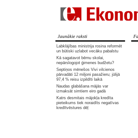
Jaunākie raksti
Fa
Labklājības ministrija rosina reformēt
un būtiski uzlabot vecāku pabalstu
Kā sagatavot bērnu skolai,
nepārslogojot ģimenes budžetu?
Septiņos mēnešos Vivi vilcienos
pārvadāti 12 miljoni pasažieru; jūlijā
97,4 % reisu izpildīti laikā
Naudas glabāšana mājās var
izmaksāt simtiem eiro gadā
Katrs desmitais mājokļa kredīta
pieteikums tiek noraidīts negatīvas
kredītvēstures dēļ