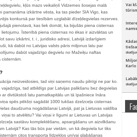
Vai k
īzeļdegvielu, kļūs mazs veikaliņš Vidzemes šosejas malā
tūris
mi pamanāma izkārtne vēsta, ka tas pieder SIA Vigo, kas
varējis konkursā par tiesībām uzglabāt dīzeļdegvielas rezerves.
Inter
bijušajā pienotavā, kas liek domāt, ka bijušās piena cisternas
namie
lietojumu. Īstenībā piena cisternas no ēkas ir aizvāktas un
 savu izkārtni, t. i., juridisko adresi, Latvijā izdarīgiem
Kādas
uši, kā dabūt no Latvijas valsts pāris miljonus latu par
tiešs
 solījumu dabūt vajadzīgo degvielu no Mažeiķu naftas
skatīju
 cisternām.
Miljo
Karlo
ā?
Labāk
uācija neizveidosies, tad viņi saņems naudu pilnīgi ne par ko.
skatīju
 vajadzīga, tad atbildīgs par Latvijas palikšanu bez degvielas
ar divtūkstoš latu pamatkapitālu un tā īpašniece Ināra
 viņa spēs pēkšņi sagādāt 1000 tukšas dzelzceļa cisternas
Fa
vielas daudzuma nogādāšanai Latvijā, pat ja Lietuvas valdība
ņai to atvēlētu? Vai viņai ir līgumi ar Lietuvas un Latvijas
elzceļa sastāvu komplektēšanu, apsargāšanu un aizvilkšanu
ām Latvijā? Kas tās būs par vietām, un kā degviela tur tiks
cisternām citos transporta līdzekļos un/vai glabāšanas