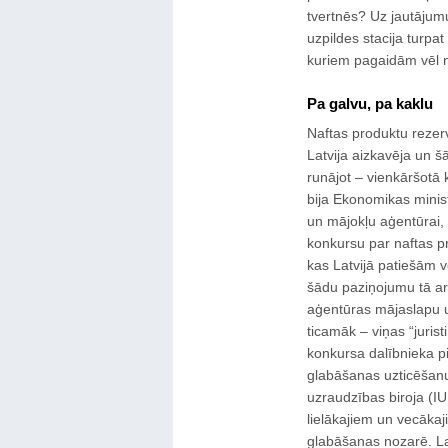
tvertnēs? Uz jautājumu
uzpildes stacija turpat
kuriem pagaidām vēl ne
Pa galvu, pa kaklu
Naftas produktu rezerv
Latvija aizkavēja un š
runājot – vienkāršotā 
bija Ekonomikas minist
un mājokļu aģentūrai,
konkursu par naftas 
kas Latvijā patiešām 
šādu paziņojumu tā ar
aģentūras mājaslapu un
ticamāk – viņas “jurist
konkursa dalībnieka p
glabāšanas uzticēšanu
uzraudzības biroja (I
lielākajiem un vecāka
glabāšanas nozarē. La