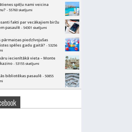
lātienes spēļu nami veicina
mu?
- 55760 skatījumi
esanti fakti par vecākajiem biržu
m pasaulē
- 54301 skatījumi
 pārmaiņas piedzīvojušas
aistes spēles gadu gaitā?
- 53256
mi
nāru iecienītākā vieta – Monte
 kazino
- 53155 skatījumi
ās bibliotēkas pasaulē
- 50855
mi
cebook