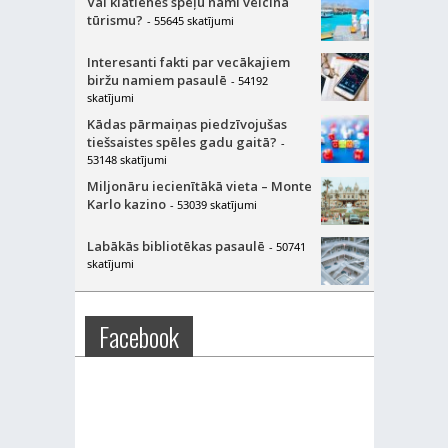
Vai klātienes spēļu nami veicina
tūrismu?
- 55645 skatījumi
Interesanti fakti par vecākajiem
biržu namiem pasaulē
- 54192
skatījumi
Kādas pārmaiņas piedzīvojušas
tiešsaistes spēles gadu gaitā?
-
53148 skatījumi
Miljonāru iecienītākā vieta – Monte
Karlo kazino
- 53039 skatījumi
Labākās bibliotēkas pasaulē
- 50741
skatījumi
Facebook