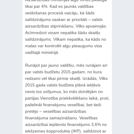
tikai par 4%. Kad es jaunās valdības
veidošanas procesā vaicāju, kā šāds
salīdzinājums saskan ar prioritāti – valsts
aizsardzības stiprināšanu, Vilks apvainojās.
Acīmredzot viņam nepatika šādu skaitļu
salīdzinājums. Vilkam nepatika, ka kāds no
malas var kontrolēt algu pieaugumu viņa
vadītajā ministrijā.
Runājot par jauno valdību, mēs runājam arī
par valsts budžetu 2015.gadam, no kura
redzami vēl tikai pirmie skaitļi. Izrādās, Vilks
2015.gada valsts budžeta plānā iekļāvis
nevis tos solījumus, ko mēs dzirdējām no
partijas Vienotība priekšvēlēšanu laikā, proti,
palielināt finansējumu veselībai, bet tieši
pretējo – veselības aizsardzības
finansējuma samazināšanu. Veselības
aizsardzībai ieplānots finansējums 3,6% no
iekšzemes kopprodukta (IKP), salīdzinot ar