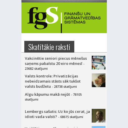
Skatītākie raksti
Vakcinētie seniori piecus mēnešus
saņems pabalstu 20 eiro mēnesī
-
23682 skatījumi
Valsts kontrole: Privatizācijas
nebeidzamais stāsts sāk tukšot
valsts budžetu
- 28738 skatījumi
Algu kāpumu makā nejūt
- 78105
skatījumi
Lembergs sašutis: Uz ko jūs cerat, ja
idioti vada valsti?
- 68615 skatījumi