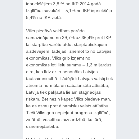
iepriekšējiem 3,8 % no IKP 2014.gadā.
Izglītībai savukārt – 5,1% no IKP iepriekšējo
5,4% no IKP vietā.
Vilks piedāvā valdības parāda
samazinājumu no 39,7% uz 36,4% pret IKP,
lai starpību varētu atdot starptautiskajiem
aizdevējiem, tādējādi izņemot to no Latvijas
ekonomikas. Vilks grib izņemt no
ekonomikas ļoti lielu summu – 1,3 miljardus
eiro, kas līdz ar to nenonāks Latvijas
tautsaimniecībā. Tādējādi Latvijas valstij tiek
atņemta normāla un sabalansēta attīstība,
Latvija tiek pakļauta lielam stagnācijas
riskam. Bet nezin kāpēc Vilks piedēvē man,
ka es esmu pret dinamisku valsts attīstību.
Tieši Vilks grib nepieļaut progresu izglītībā,
zinātnē, veselības aizsardzībā, kultūrā,
uzņēmējdarbībā.