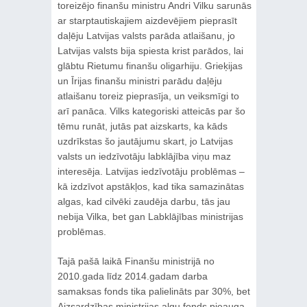
toreizējo finanšu ministru Andri Vilku sarunās
ar starptautiskajiem aizdevējiem pieprasīt
daļēju Latvijas valsts parāda atlaišanu, jo
Latvijas valsts bija spiesta krist parādos, lai
glābtu Rietumu finanšu oligarhiju. Grieķijas
un Īrijas finanšu ministri parādu daļēju
atlaišanu toreiz pieprasīja, un veiksmīgi to
arī panāca. Vilks kategoriski atteicās par šo
tēmu runāt, jutās pat aizskarts, ka kāds
uzdrīkstas šo jautājumu skart, jo Latvijas
valsts un iedzīvotāju labklājība viņu maz
interesēja. Latvijas iedzīvotāju problēmas –
kā izdzīvot apstākļos, kad tika samazinātas
algas, kad cilvēki zaudēja darbu, tās jau
nebija Vilka, bet gan Labklājības ministrijas
problēmas.
Tajā pašā laikā Finanšu ministrijā no
2010.gada līdz 2014.gadam darba
samaksas fonds tika palielināts par 30%, bet
Aizsardzības ministrijas algu fonds pieauga