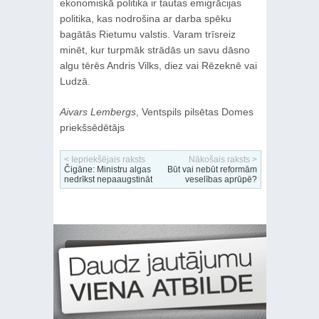
ekonomiskā politika ir tautas emigrācijas
politika, kas nodrošina ar darba spēku
bagātās Rietumu valstis. Varam trīsreiz
minēt, kur turpmāk strādās un savu dāsno
algu tērēs Andris Vilks, diez vai Rēzeknē vai
Ludzā.
Aivars Lembergs
, Ventspils pilsētas Domes
priekšsēdētājs
< Iepriekšējais raksts
Nākošais raksts >
Čigāne: Ministru algas
Būt vai nebūt reformām
nedrīkst nepaaugstināt
veselības aprūpē?