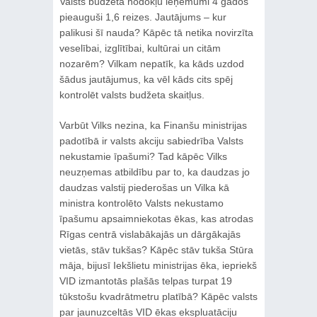
Valsts budžeta nodokļu ieņēmumi 4 gados
pieauguši 1,6 reizes. Jautājums – kur
palikusi šī nauda? Kāpēc tā netika novirzīta
veselībai, izglītībai, kultūrai un citām
nozarēm? Vilkam nepatīk, ka kāds uzdod
šādus jautājumus, ka vēl kāds cits spēj
kontrolēt valsts budžeta skaitļus.
Varbūt Vilks nezina, ka Finanšu ministrijas
padotībā ir valsts akciju sabiedrība Valsts
nekustamie īpašumi? Tad kāpēc Vilks
neuzņemas atbildību par to, ka daudzas jo
daudzas valstij piederošas un Vilka kā
ministra kontrolēto Valsts nekustamo
īpašumu apsaimniekotas ēkas, kas atrodas
Rīgas centrā vislabākajās un dārgākajās
vietās, stāv tukšas? Kāpēc stāv tukša Stūra
māja, bijusī Iekšlietu ministrijas ēka, iepriekš
VID izmantotās plašās telpas turpat 19
tūkstošu kvadrātmetru platībā? Kāpēc valsts
par jaunuzceltās VID ēkas ekspluatāciju