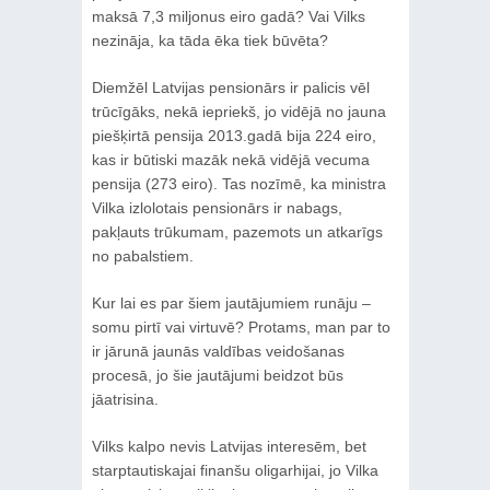
maksā 7,3 miljonus eiro gadā? Vai Vilks
nezināja, ka tāda ēka tiek būvēta?
Diemžēl Latvijas pensionārs ir palicis vēl
trūcīgāks, nekā iepriekš, jo vidējā no jauna
piešķirtā pensija 2013.gadā bija 224 eiro,
kas ir būtiski mazāk nekā vidējā vecuma
pensija (273 eiro). Tas nozīmē, ka ministra
Vilka izlolotais pensionārs ir nabags,
pakļauts trūkumam, pazemots un atkarīgs
no pabalstiem.
Kur lai es par šiem jautājumiem runāju –
somu pirtī vai virtuvē? Protams, man par to
ir jārunā jaunās valdības veidošanas
procesā, jo šie jautājumi beidzot būs
jāatrisina.
Vilks kalpo nevis Latvijas interesēm, bet
starptautiskajai finanšu oligarhijai, jo Vilka