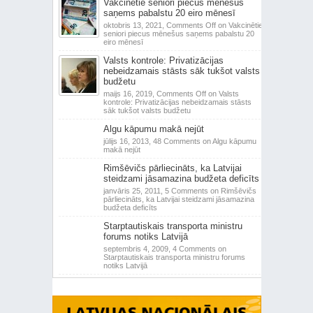
Vakcinētie seniori piecus mēnešus
saņems pabalstu 20 eiro mēnesī
oktobris 13, 2021,
Comments Off
on Vakcinētie
seniori piecus mēnešus saņems pabalstu 20
eiro mēnesī
Valsts kontrole: Privatizācijas
nebeidzamais stāsts sāk tukšot valsts
budžetu
maijs 16, 2019,
Comments Off
on Valsts
kontrole: Privatizācijas nebeidzamais stāsts
sāk tukšot valsts budžetu
Algu kāpumu makā nejūt
jūlijs 16, 2013,
48 Comments
on Algu kāpumu
makā nejūt
Rimšēvičs pārliecināts, ka Latvijai
steidzami jāsamazina budžeta deficīts
janvāris 25, 2011,
5 Comments
on Rimšēvičs
pārliecināts, ka Latvijai steidzami jāsamazina
budžeta deficīts
Starptautiskais transporta ministru
forums notiks Latvijā
septembris 4, 2009,
4 Comments
on
Starptautiskais transporta ministru forums
notiks Latvijā