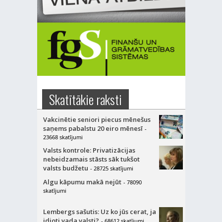
Skatītākie raksti
Vakcinētie seniori piecus mēnešus
saņems pabalstu 20 eiro mēnesī
-
23668 skatījumi
Valsts kontrole: Privatizācijas
nebeidzamais stāsts sāk tukšot
valsts budžetu
- 28725 skatījumi
Algu kāpumu makā nejūt
- 78090
skatījumi
Lembergs sašutis: Uz ko jūs cerat, ja
idioti vada valsti?
- 68612 skatījumi