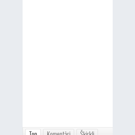
Top
Komentāri
Šķirkļi