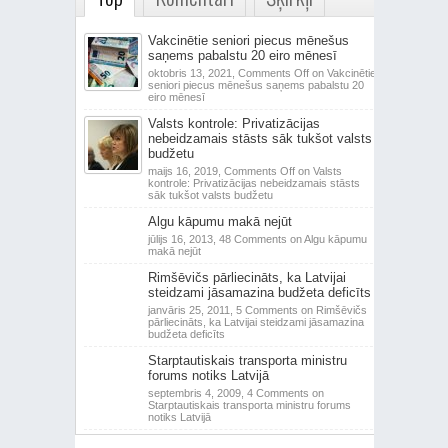
Vakcinētie seniori piecus mēnešus
saņems pabalstu 20 eiro mēnesī
oktobris 13, 2021,
Comments Off
on Vakcinētie
seniori piecus mēnešus saņems pabalstu 20
eiro mēnesī
Valsts kontrole: Privatizācijas
nebeidzamais stāsts sāk tukšot valsts
budžetu
maijs 16, 2019,
Comments Off
on Valsts
kontrole: Privatizācijas nebeidzamais stāsts
sāk tukšot valsts budžetu
Algu kāpumu makā nejūt
jūlijs 16, 2013,
48 Comments
on Algu kāpumu
makā nejūt
Rimšēvičs pārliecināts, ka Latvijai
steidzami jāsamazina budžeta deficīts
janvāris 25, 2011,
5 Comments
on Rimšēvičs
pārliecināts, ka Latvijai steidzami jāsamazina
budžeta deficīts
Starptautiskais transporta ministru
forums notiks Latvijā
septembris 4, 2009,
4 Comments
on
Starptautiskais transporta ministru forums
notiks Latvijā