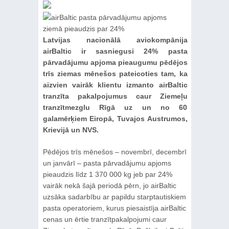
Latvijas nacionālā aviokompānija
airBaltic ir sasniegusi 24% pasta
pārvadājumu apjoma pieaugumu pēdējos
trīs ziemas mēnešos pateicoties tam, ka
aizvien vairāk klientu izmanto airBaltic
tranzīta pakalpojumus caur Ziemeļu
tranzītmezglu Rīgā uz un no 60
galamērķiem Eiropā, Tuvajos Austrumos,
Krievijā un NVS.
Pēdējos trīs mēnešos – novembrī, decembrī
un janvārī – pasta pārvadājumu apjoms
pieaudzis līdz 1 370 000 kg jeb par 24%
vairāk nekā šajā periodā pērn, jo airBaltic
uzsāka sadarbību ar papildu starptautiskiem
pasta operatoriem, kurus piesaistīja airBaltic
cenas un ērtie tranzītpakalpojumi caur