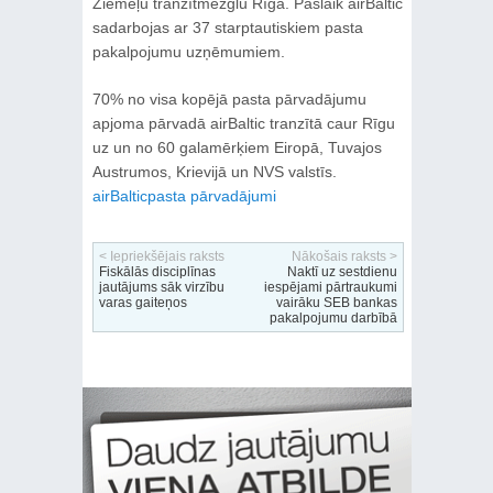
Ziemeļu tranzītmezglu Rīgā. Pašlaik airBaltic
sadarbojas ar 37 starptautiskiem pasta
pakalpojumu uzņēmumiem.
70% no visa kopējā pasta pārvadājumu
apjoma pārvadā airBaltic tranzītā caur Rīgu
uz un no 60 galamērķiem Eiropā, Tuvajos
Austrumos, Krievijā un NVS valstīs.
airBaltic
pasta pārvadājumi
< Iepriekšējais raksts
Nākošais raksts >
Fiskālās disciplīnas
Naktī uz sestdienu
jautājums sāk virzību
iespējami pārtraukumi
varas gaiteņos
vairāku SEB bankas
pakalpojumu darbībā