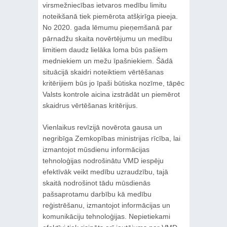
virsmežniecības ietvaros medību limitu
noteikšanā tiek piemērota atšķirīga pieeja.
No 2020. gada lēmumu pieņemšanā par
pārnadžu skaita novērtējumu un medību
limitiem daudz lielāka loma būs pašiem
medniekiem un mežu īpašniekiem. Šādā
situācijā skaidri noteiktiem vērtēšanas
kritērijiem būs jo īpaši būtiska nozīme, tāpēc
Valsts kontrole aicina izstrādāt un piemērot
skaidrus vērtēšanas kritērijus.
Vienlaikus revīzijā novērota gausa un
negribīga Zemkopības ministrijas rīcība, lai
izmantojot mūsdienu informācijas
tehnoloģijas nodrošinātu VMD iespēju
efektīvāk veikt medību uzraudzību, tajā
skaitā nodrošinot tādu mūsdienās
pašsaprotamu darbību kā medību
reģistrēšanu, izmantojot informācijas un
komunikāciju tehnoloģijas. Nepietiekami