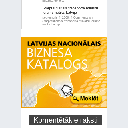
budžeta deficīts
Starptautiskais transporta ministru
forums notiks Latvijā
septembris 4, 2009,
4 Comments
on
Starptautiskais transporta ministru forums
notiks Latvijā
Komentētākie raksti