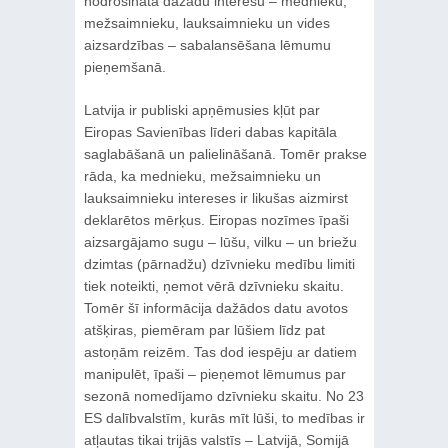
nodrošināta dažādu interešu – mednieku,
mežsaimnieku, lauksaimnieku un vides
aizsardzības – sabalansēšana lēmumu
pieņemšanā.
Latvija ir publiski apņēmusies kļūt par
Eiropas Savienības līderi dabas kapitāla
saglabāšanā un palielināšanā. Tomēr prakse
rāda, ka mednieku, mežsaimnieku un
lauksaimnieku intereses ir likušas aizmirst
deklarētos mērķus. Eiropas nozīmes īpaši
aizsargājamo sugu – lūšu, vilku – un briežu
dzimtas (pārnadžu) dzīvnieku medību limiti
tiek noteikti, ņemot vērā dzīvnieku skaitu.
Tomēr šī informācija dažādos datu avotos
atšķiras, piemēram par lūšiem līdz pat
astoņām reizēm. Tas dod iespēju ar datiem
manipulēt, īpaši – pieņemot lēmumus par
sezonā nomedījamo dzīvnieku skaitu. No 23
ES dalībvalstīm, kurās mīt lūši, to medības ir
atļautas tikai trijās valstīs – Latvijā, Somijā