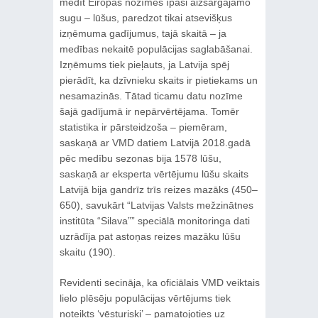
medīt Eiropas nozīmes īpaši aizsargājamo
sugu – lūšus, paredzot tikai atsevišķus
izņēmuma gadījumus, tajā skaitā – ja
medības nekaitē populācijas saglabāšanai.
Izņēmums tiek pieļauts, ja Latvija spēj
pierādīt, ka dzīvnieku skaits ir pietiekams un
nesamazinās. Tātad ticamu datu nozīme
šajā gadījumā ir nepārvērtējama. Tomēr
statistika ir pārsteidzoša – piemēram,
saskaņā ar VMD datiem Latvijā 2018.gadā
pēc medību sezonas bija 1578 lūšu,
saskaņā ar eksperta vērtējumu lūšu skaits
Latvijā bija gandrīz trīs reizes mazāks (450–
650), savukārt “Latvijas Valsts mežzinātnes
institūta “Silava”” speciālā monitoringa dati
uzrādīja pat astoņas reizes mazāku lūšu
skaitu (190).
Revidenti secināja, ka oficiālais VMD veiktais
lielo plēsēju populācijas vērtējums tiek
noteikts ‘vēsturiski’ – pamatojoties uz