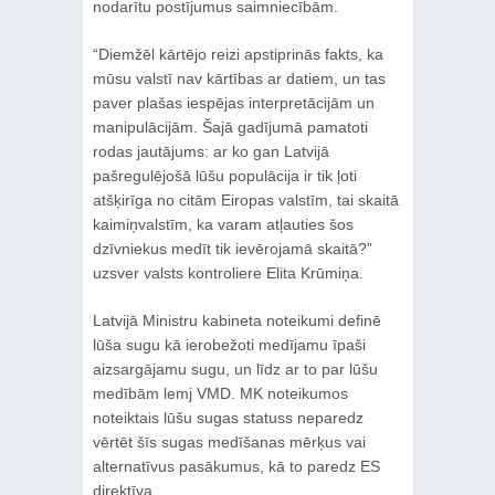
nodarītu postījumus saimniecībām.
“Diemžēl kārtējo reizi apstiprinās fakts, ka
mūsu valstī nav kārtības ar datiem, un tas
paver plašas iespējas interpretācijām un
manipulācijām. Šajā gadījumā pamatoti
rodas jautājums: ar ko gan Latvijā
pašregulējošā lūšu populācija ir tik ļoti
atšķirīga no citām Eiropas valstīm, tai skaitā
kaimiņvalstīm, ka varam atļauties šos
dzīvniekus medīt tik ievērojamā skaitā?”
uzsver valsts kontroliere Elita Krūmiņa.
Latvijā Ministru kabineta noteikumi definē
lūša sugu kā ierobežoti medījamu īpaši
aizsargājamu sugu, un līdz ar to par lūšu
medībām lemj VMD. MK noteikumos
noteiktais lūšu sugas statuss neparedz
vērtēt šīs sugas medīšanas mērķus vai
alternatīvus pasākumus, kā to paredz ES
direktīva.