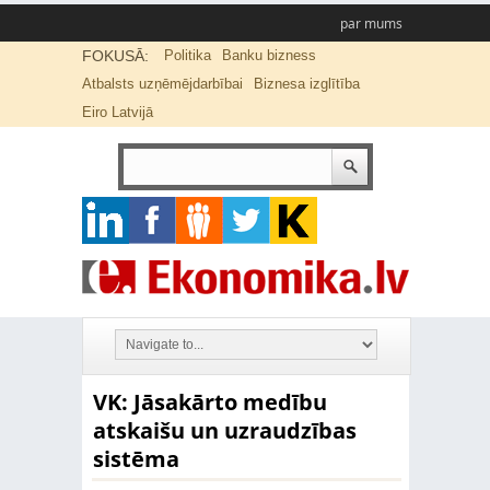
par mums
FOKUSĀ:
Politika
Banku bizness
Atbalsts uzņēmējdarbībai
Biznesa izglītība
Eiro Latvijā
VK: Jāsakārto medību
atskaišu un uzraudzības
sistēma