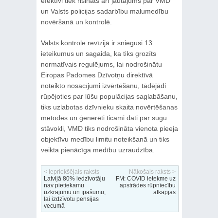
efektīvi tiek risināts arī jautājums par VMD
un Valsts policijas sadarbību malumedību
novēršanā un kontrolē.
Valsts kontrole revīzijā ir sniegusi 13
ieteikumus un sagaida, ka tiks grozīts
normatīvais regulējums, lai nodrošinātu
Eiropas Padomes Dzīvotņu direktīvā
noteikto nosacījumi izvērtēšanu, tādējādi
rūpējoties par lūšu populācijas saglabāšanu,
tiks uzlabotas dzīvnieku skaita novērtēšanas
metodes un ģenerēti ticami dati par sugu
stāvokli, VMD tiks nodrošināta vienota pieeja
objektīvu medību limitu noteikšanā un tiks
veikta pienācīga medību uzraudzība.
< Iepriekšējais raksts
Nākošais raksts >
Latvijā 80% iedzīvotāju
FM: COVID ietekme uz
nav pietiekamu
apstrādes rūpniecību
uzkrājumu un īpašumu,
atkāpjas
lai izdzīvotu pensijas
vecumā