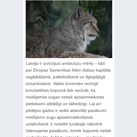
Latvija ir izvirzījusi ambiciozu mērķi – kļūt
par Eiropas Savienības līderi dabas kapitāla
saglabāšanā, palielināšanā un ilgtspējīgā
izmantošanā. Valsts kontroles revīzijā
konstatētais kopumā liek secināt, ka
medījamās sugas netiek apsaimniekotas
pietiekami atbildīgi un tālredzīgi. Lai arī
pēdējos gados ir veikti atsevišķi pasākumi
medījamo sugu apsaimniekošanas
uzlabošanā, ir noteikti tuvākajā nākotnē
īstenojamie pasākumi, tomēr kopumā netiek