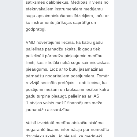
satiksmes dalībniekus. Medības ir viens no
efektīvākajiem instrumentiem medījamu
sugu apsaimniekošanas līdzekļiem, taču ar
šo instrumentu jārīkojas saprātīgi un
godprātīgi.
VMD novērtējums liecina, ka katru gadu
palielinās pārnadžu skaits, ik gadu tiek
palielināti pārnadžu pieļaujamie medību
limiti, kas ir lielāki nekā sugu saimnieciskais
pieaugums. Līdz ar to būtu jāsamazinās
pārnadžu nodarītajiem postījumiem. Tomēr
revīzijā secināts pretējais – dati liecina, ka
postījumi mežam un lauksaimniecībai katru
gadu turpina pieaugt, palielinās arī AS
“Latvijas valsts meži” finansējums meža
jaunaudžu aizsardzībai.
Valstī izveidotā medību atskaišu sistēma
negarantē ticamu informāciju par nomedīto
dzīvnieku skaitu, jo pieļauj, ka mednieki