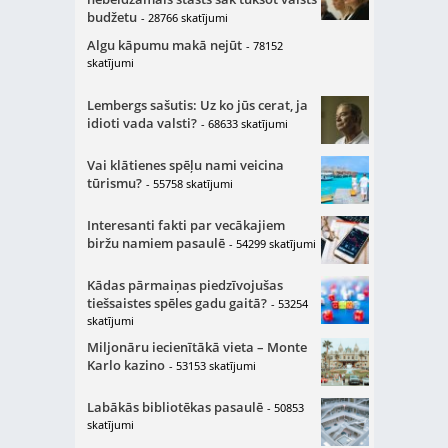
budžetu
- 28766 skatījumi
Algu kāpumu makā nejūt
- 78152
skatījumi
Lembergs sašutis: Uz ko jūs cerat, ja
idioti vada valsti?
- 68633 skatījumi
Vai klātienes spēļu nami veicina
tūrismu?
- 55758 skatījumi
Interesanti fakti par vecākajiem
biržu namiem pasaulē
- 54299 skatījumi
Kādas pārmaiņas piedzīvojušas
tiešsaistes spēles gadu gaitā?
- 53254
skatījumi
Miljonāru iecienītākā vieta – Monte
Karlo kazino
- 53153 skatījumi
Labākās bibliotēkas pasaulē
- 50853
skatījumi