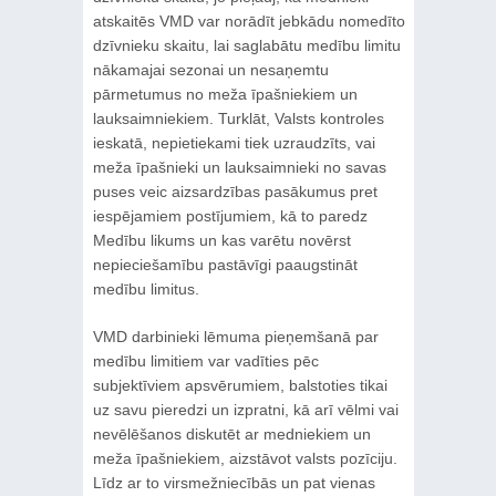
atskaitēs VMD var norādīt jebkādu nomedīto
dzīvnieku skaitu, lai saglabātu medību limitu
nākamajai sezonai un nesaņemtu
pārmetumus no meža īpašniekiem un
lauksaimniekiem. Turklāt, Valsts kontroles
ieskatā, nepietiekami tiek uzraudzīts, vai
meža īpašnieki un lauksaimnieki no savas
puses veic aizsardzības pasākumus pret
iespējamiem postījumiem, kā to paredz
Medību likums un kas varētu novērst
nepieciešamību pastāvīgi paaugstināt
medību limitus.
VMD darbinieki lēmuma pieņemšanā par
medību limitiem var vadīties pēc
subjektīviem apsvērumiem, balstoties tikai
uz savu pieredzi un izpratni, kā arī vēlmi vai
nevēlēšanos diskutēt ar medniekiem un
meža īpašniekiem, aizstāvot valsts pozīciju.
Līdz ar to virsmežniecībās un pat vienas