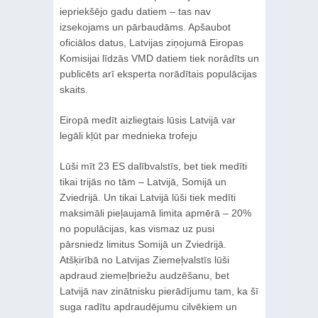
iepriekšējo gadu datiem – tas nav
izsekojams un pārbaudāms. Apšaubot
oficiālos datus, Latvijas ziņojumā Eiropas
Komisijai līdzās VMD datiem tiek norādīts un
publicēts arī eksperta norādītais populācijas
skaits.
Eiropā medīt aizliegtais lūsis Latvijā var
legāli kļūt par mednieka trofeju
Lūši mīt 23 ES dalībvalstīs, bet tiek medīti
tikai trijās no tām – Latvijā, Somijā un
Zviedrijā. Un tikai Latvijā lūši tiek medīti
maksimāli pieļaujamā limita apmērā – 20%
no populācijas, kas vismaz uz pusi
pārsniedz limitus Somijā un Zviedrijā.
Atšķirībā no Latvijas Ziemeļvalstīs lūši
apdraud ziemeļbriežu audzēšanu, bet
Latvijā nav zinātnisku pierādījumu tam, ka šī
suga radītu apdraudējumu cilvēkiem un