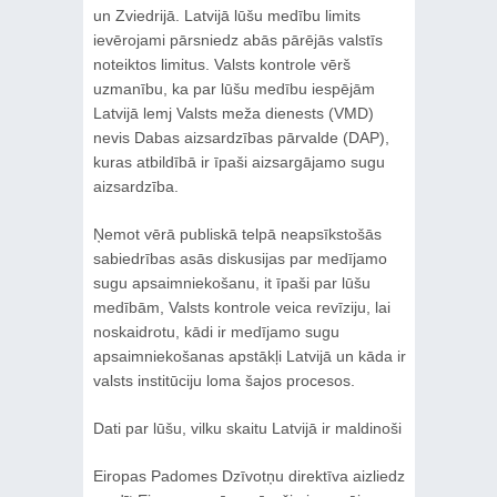
un Zviedrijā. Latvijā lūšu medību limits
ievērojami pārsniedz abās pārējās valstīs
noteiktos limitus. Valsts kontrole vērš
uzmanību, ka par lūšu medību iespējām
Latvijā lemj Valsts meža dienests (VMD)
nevis Dabas aizsardzības pārvalde (DAP),
kuras atbildībā ir īpaši aizsargājamo sugu
aizsardzība.
Ņemot vērā publiskā telpā neapsīkstošās
sabiedrības asās diskusijas par medījamo
sugu apsaimniekošanu, it īpaši par lūšu
medībām, Valsts kontrole veica revīziju, lai
noskaidrotu, kādi ir medījamo sugu
apsaimniekošanas apstākļi Latvijā un kāda ir
valsts institūciju loma šajos procesos.
Dati par lūšu, vilku skaitu Latvijā ir maldinoši
Eiropas Padomes Dzīvotņu direktīva aizliedz