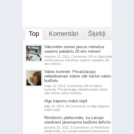
Top
Komentāri
Šķirkļi
Vakcinētie seniori piecus mēnešus
saņems pabalstu 20 eiro mēnesī
oktobris 13, 2021,
Comments Off
on Vakcinētie
seniori piecus mēnešus saņems pabalstu 20
eiro mēnesī
Valsts kontrole: Privatizācijas
nebeidzamais stāsts sāk tukšot valsts
budžetu
maijs 16, 2019,
Comments Off
on Valsts
kontrole: Privatizācijas nebeidzamais stāsts
sāk tukšot valsts budžetu
Algu kāpumu makā nejūt
jūlijs 16, 2013,
48 Comments
on Algu kāpumu
makā nejūt
Rimšēvičs pārliecināts, ka Latvijai
steidzami jāsamazina budžeta deficīts
janvāris 25, 2011,
5 Comments
on Rimšēvičs
pārliecināts, ka Latvijai steidzami jāsamazina