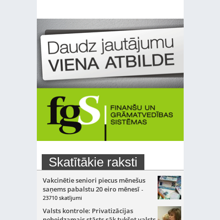
Skatītākie raksti
Vakcinētie seniori piecus mēnešus
saņems pabalstu 20 eiro mēnesī
-
23710 skatījumi
Valsts kontrole: Privatizācijas
nebeidzamais stāsts sāk tukšot valsts