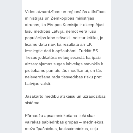
Vides aizsardzības un reģionālās attīstības
ministrijas un Zemkopības ministrijas
atrunas, ka Eiropas Komisija ir akceptējusi
lūšu medības Latvijā, ņemot vērā lūšu
populācijas labo stāvokli, neiztur kritiku, jo
ticamu datu nav, kā rezultātā arī EK
iesniegtie dati ir apšaubāmi. Turklāt ES
Tiesas judikatūra neļauj secināt, ka īpaši
aizsargājamas sugas labvēlīgs stāvoklis ir
pietiekams pamats tās medīšanai, un tās
neievērošana rada tiesvedības risku pret
Latvijas valsti.
Jāsakārto medību atskaišu un uzraudzības
sistēma
Pārnadžu apsaimniekošana tieši skar
vairākas sabiedrības grupas – medniekus,
meža īpašniekus, lauksaimniekus, ceļu