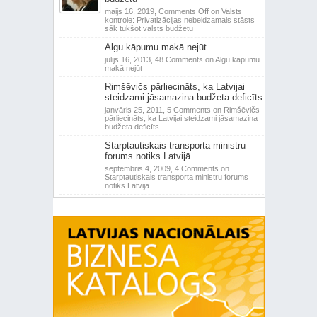
maijs 16, 2019,
Comments Off
on Valsts
kontrole: Privatizācijas nebeidzamais stāsts
sāk tukšot valsts budžetu
Algu kāpumu makā nejūt
jūlijs 16, 2013,
48 Comments
on Algu kāpumu
makā nejūt
Rimšēvičs pārliecināts, ka Latvijai
steidzami jāsamazina budžeta deficīts
janvāris 25, 2011,
5 Comments
on Rimšēvičs
pārliecināts, ka Latvijai steidzami jāsamazina
budžeta deficīts
Starptautiskais transporta ministru
forums notiks Latvijā
septembris 4, 2009,
4 Comments
on
Starptautiskais transporta ministru forums
notiks Latvijā