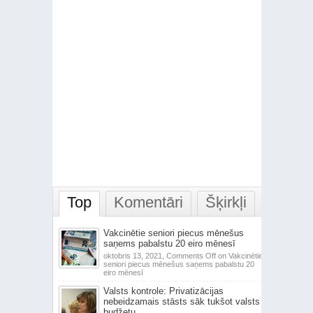
Top
Komentāri
Šķirkļi
Vakcinētie seniori piecus mēnešus
saņems pabalstu 20 eiro mēnesī
oktobris 13, 2021,
Comments Off
on Vakcinētie
seniori piecus mēnešus saņems pabalstu 20
eiro mēnesī
Valsts kontrole: Privatizācijas
nebeidzamais stāsts sāk tukšot valsts
budžetu