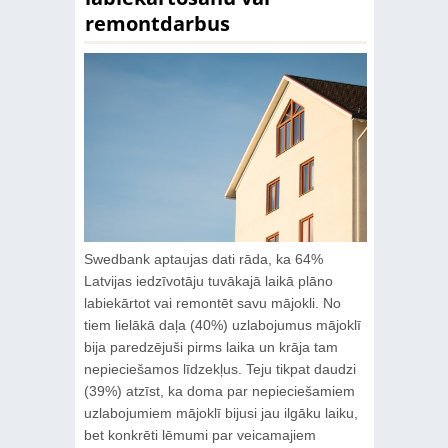
remontdarbus
Swedbank aptaujas dati rāda, ka 64%
Latvijas iedzīvotāju tuvākajā laikā plāno
labiekārtot vai remontēt savu mājokli. No
tiem lielākā daļa (40%) uzlabojumus mājoklī
bija paredzējuši pirms laika un krāja tam
nepieciešamos līdzekļus. Teju tikpat daudzi
(39%) atzīst, ka doma par nepieciešamiem
uzlabojumiem mājoklī bijusi jau ilgāku laiku,
bet konkrēti lēmumi par veicamajiem