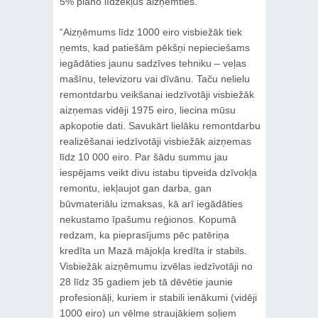
5% plāno līdzekļus aizņemties.
“Aizņēmums līdz 1000 eiro visbiežāk tiek
ņemts, kad patiešām pēkšņi nepieciešams
iegādāties jaunu sadzīves tehniku – veļas
mašīnu, televizoru vai dīvānu. Taču nelielu
remontdarbu veikšanai iedzīvotāji visbiežāk
aizņemas vidēji 1975 eiro, liecina mūsu
apkopotie dati. Savukārt lielāku remontdarbu
realizēšanai iedzīvotāji visbiežāk aizņemas
līdz 10 000 eiro. Par šādu summu jau
iespējams veikt divu istabu tipveida dzīvokļa
remontu, iekļaujot gan darba, gan
būvmateriālu izmaksas, kā arī iegādāties
nekustamo īpašumu reģionos. Kopumā
redzam, ka pieprasījums pēc patēriņa
kredīta un Mazā mājokļa kredīta ir stabils.
Visbiežāk aizņēmumu izvēlas iedzīvotāji no
28 līdz 35 gadiem jeb tā dēvētie jaunie
profesionāļi, kuriem ir stabili ienākumi (vidēji
1000 eiro) un vēlme straujākiem soļiem