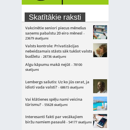
Skatītākie raksti
Vakcinētie seniori piecus mēnešus
saņems pabalstu 20 eiro mēnesī
-
23679 skatījumi
Valsts kontrole: Privatizācijas
nebeidzamais stāsts sāk tukšot valsts
budžetu
- 28736 skatījumi
Algu kāpumu makā nejūt
- 78100
skatījumi
Lembergs sašutis: Uz ko jūs cerat, ja
idioti vada valsti?
- 68615 skatījumi
Vai klātienes spēļu nami veicina
tūrismu?
- 55628 skatījumi
Interesanti fakti par vecākajiem
biržu namiem pasaulē
- 54177 skatījumi