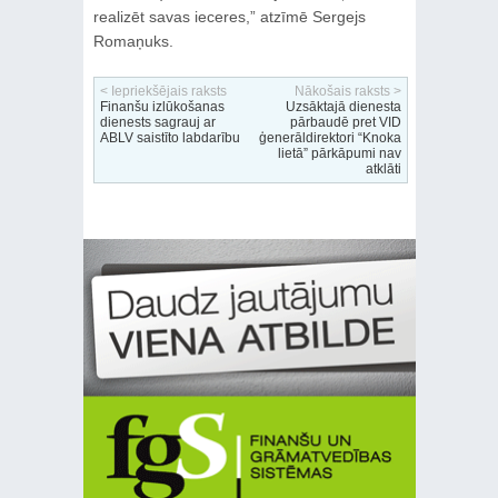
realizēt savas ieceres,” atzīmē Sergejs
Romaņuks.
< Iepriekšējais raksts
Nākošais raksts >
Finanšu izlūkošanas
Uzsāktajā dienesta
dienests sagrauj ar
pārbaudē pret VID
ABLV saistīto labdarību
ģenerāldirektori “Knoka
lietā” pārkāpumi nav
atklāti