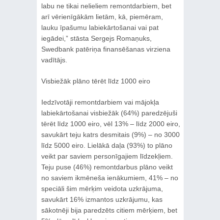
labu ne tikai nelieliem remontdarbiem, bet
arī vērienīgākām lietām, kā, piemēram,
lauku īpašumu labiekārtošanai vai pat
iegādei,” stāsta Sergejs Romaņuks,
Swedbank patēriņa finansēšanas virziena
vadītājs.
Visbiežāk plāno tērēt līdz 1000 eiro
Iedzīvotāji remontdarbiem vai mājokļa
labiekārtošanai visbiežāk (64%) paredzējuši
tērēt līdz 1000 eiro, vēl 13% – līdz 2000 eiro,
savukārt teju katrs desmitais (9%) – no 3000
līdz 5000 eiro. Lielākā daļa (93%) to plāno
veikt par saviem personīgajiem līdzekļiem.
Teju puse (46%) remontdarbus plāno veikt
no saviem ikmēneša ienākumiem, 41% – no
speciāli šim mērķim veidota uzkrājuma,
savukārt 16% izmantos uzkrājumu, kas
sākotnēji bija paredzēts citiem mērķiem, bet