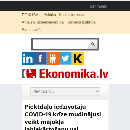
par mums
FOKUSĀ:
Politika
Banku bizness
Atbalsts uzņēmējdarbībai
Biznesa izglītība
Eiro Latvijā
Piektdaļu iedzīvotāju
COVID-19 krīze mudinājusi
veikt mājokļa
labiekārtošanu vai