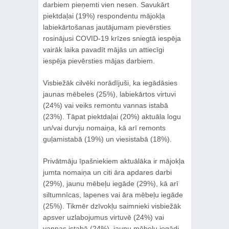
darbiem pieņemti vien nesen. Savukārt
piektdaļai (19%) respondentu mājokļa
labiekārtošanas jautājumam pievērsties
rosinājusi COVID-19 krīzes sniegtā iespēja
vairāk laika pavadīt mājās un attiecīgi
iespēja pievērsties mājas darbiem.
Visbiežāk cilvēki norādījuši, ka iegādāsies
jaunas mēbeles (25%), labiekārtos virtuvi
(24%) vai veiks remontu vannas istabā
(23%). Tāpat piektdaļai (20%) aktuāla logu
un/vai durvju nomaiņa, kā arī remonts
guļamistabā (19%) un viesistabā (18%).
Privātmāju īpašniekiem aktuālāka ir mājokļa
jumta nomaiņa un citi āra apdares darbi
(29%), jaunu mēbeļu iegāde (29%), kā arī
siltumnīcas, lapenes vai āra mēbeļu iegāde
(25%). Tikmēr dzīvokļu saimnieki visbiežāk
apsver uzlabojumus virtuvē (24%) vai
vannas istabā (24%), jaunu mēbeļu iegādi