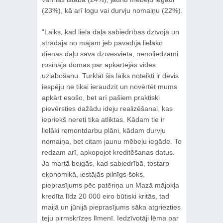
(23%), kā arī logu vai durvju nomaiņu (22%).
“Laiks, kad liela daļa sabiedrības dzīvoja un
strādāja no mājām jeb pavadīja lielāko
dienas daļu savā dzīvesvietā, nenoliedzami
rosināja domas par apkārtējās vides
uzlabošanu. Turklāt šis laiks noteikti ir devis
iespēju ne tikai ieraudzīt un novērtēt mums
apkārt esošo, bet arī pašiem praktiski
pievērsties dažādu ideju realizēšanai, kas
iepriekš nereti tika atliktas. Kādam tie ir
lielāki remontdarbu plāni, kādam durvju
nomaiņa, bet citam jaunu mēbeļu iegāde. To
redzam arī, apkopojot kreditēšanas datus.
Ja martā beigās, kad sabiedrībā, tostarp
ekonomikā, iestājās pilnīgs šoks,
pieprasījums pēc patēriņa un Mazā mājokļa
kredīta līdz 20 000 eiro būtiski kritās, tad
maijā un jūnijā pieprasījums sāka atgriezties
teju pirmskrīzes līmenī. Iedzīvotāji lēma par