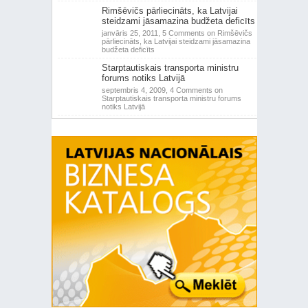
Rimšēvičs pārliecināts, ka Latvijai
steidzami jāsamazina budžeta deficīts
janvāris 25, 2011,
5 Comments
on Rimšēvičs
pārliecināts, ka Latvijai steidzami jāsamazina
budžeta deficīts
Starptautiskais transporta ministru
forums notiks Latvijā
septembris 4, 2009,
4 Comments
on
Starptautiskais transporta ministru forums
notiks Latvijā