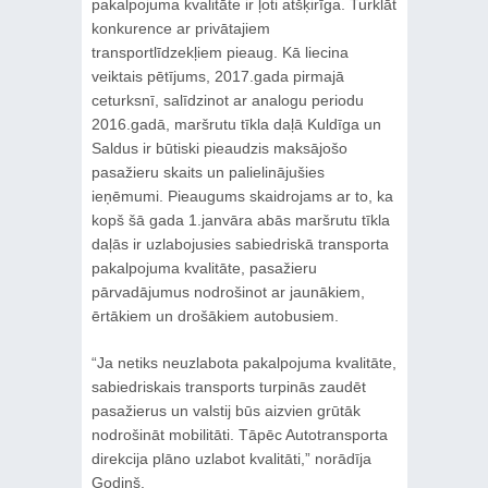
pakalpojuma kvalitāte ir ļoti atšķirīga. Turklāt
konkurence ar privātajiem
transportlīdzekļiem pieaug. Kā liecina
veiktais pētījums, 2017.gada pirmajā
ceturksnī, salīdzinot ar analogu periodu
2016.gadā, maršrutu tīkla daļā Kuldīga un
Saldus ir būtiski pieaudzis maksājošo
pasažieru skaits un palielinājušies
ieņēmumi. Pieaugums skaidrojams ar to, ka
kopš šā gada 1.janvāra abās maršrutu tīkla
daļās ir uzlabojusies sabiedriskā transporta
pakalpojuma kvalitāte, pasažieru
pārvadājumus nodrošinot ar jaunākiem,
ērtākiem un drošākiem autobusiem.
“Ja netiks neuzlabota pakalpojuma kvalitāte,
sabiedriskais transports turpinās zaudēt
pasažierus un valstij būs aizvien grūtāk
nodrošināt mobilitāti. Tāpēc Autotransporta
direkcija plāno uzlabot kvalitāti,” norādīja
Godiņš.