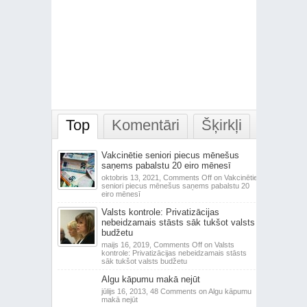
Top
Komentāri
Šķirkļi
Vakcinētie seniori piecus mēnešus
saņems pabalstu 20 eiro mēnesī
oktobris 13, 2021,
Comments Off
on Vakcinētie
seniori piecus mēnešus saņems pabalstu 20
eiro mēnesī
Valsts kontrole: Privatizācijas
nebeidzamais stāsts sāk tukšot valsts
budžetu
maijs 16, 2019,
Comments Off
on Valsts
kontrole: Privatizācijas nebeidzamais stāsts
sāk tukšot valsts budžetu
Algu kāpumu makā nejūt
jūlijs 16, 2013,
48 Comments
on Algu kāpumu
makā nejūt