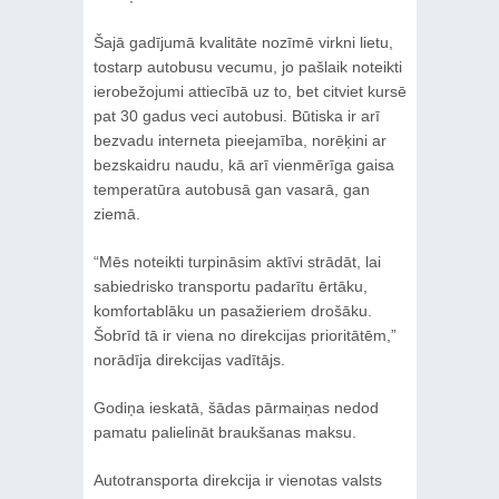
Šajā gadījumā kvalitāte nozīmē virkni lietu,
tostarp autobusu vecumu, jo pašlaik noteikti
ierobežojumi attiecībā uz to, bet citviet kursē
pat 30 gadus veci autobusi. Būtiska ir arī
bezvadu interneta pieejamība, norēķini ar
bezskaidru naudu, kā arī vienmērīga gaisa
temperatūra autobusā gan vasarā, gan
ziemā.
“Mēs noteikti turpināsim aktīvi strādāt, lai
sabiedrisko transportu padarītu ērtāku,
komfortablāku un pasažieriem drošāku.
Šobrīd tā ir viena no direkcijas prioritātēm,”
norādīja direkcijas vadītājs.
Godiņa ieskatā, šādas pārmaiņas nedod
pamatu palielināt braukšanas maksu.
Autotransporta direkcija ir vienotas valsts