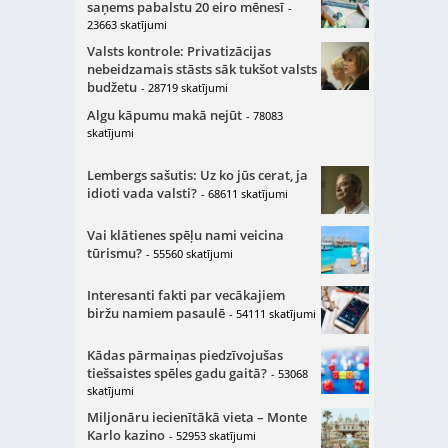
saņems pabalstu 20 eiro mēnesī
-
23663 skatījumi
Valsts kontrole: Privatizācijas
nebeidzamais stāsts sāk tukšot valsts
budžetu
- 28719 skatījumi
Algu kāpumu makā nejūt
- 78083
skatījumi
Lembergs sašutis: Uz ko jūs cerat, ja
idioti vada valsti?
- 68611 skatījumi
Vai klātienes spēļu nami veicina
tūrismu?
- 55560 skatījumi
Interesanti fakti par vecākajiem
biržu namiem pasaulē
- 54111 skatījumi
Kādas pārmaiņas piedzīvojušas
tiešsaistes spēles gadu gaitā?
- 53068
skatījumi
Miljonāru iecienītākā vieta – Monte
Karlo kazino
- 52953 skatījumi