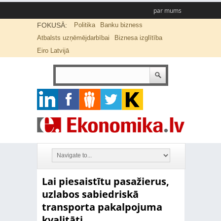
par mums
FOKUSĀ:
Politika
Banku bizness
Atbalsts uzņēmējdarbībai
Biznesa izglītība
Eiro Latvijā
Lai piesaistītu pasažierus,
uzlabos sabiedriskā
transporta pakalpojuma
kvalitāti