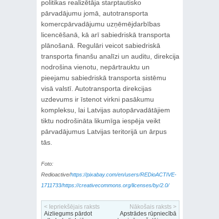
politikas realizētāja starptautisko
pārvadājumu jomā, autotransporta
komercpārvadājumu uzņēmējdarbības
licencēšanā, kā arī sabiedriskā transporta
plānošanā. Regulāri veicot sabiedriskā
transporta finanšu analīzi un auditu, direkcija
nodrošina vienotu, nepārtrauktu un
pieejamu sabiedriskā transporta sistēmu
visā valstī. Autotransporta direkcijas
uzdevums ir īstenot virkni pasākumu
kompleksu, lai Latvijas autopārvadātājiem
tiktu nodrošināta likumīga iespēja veikt
pārvadājumus Latvijas teritorijā un ārpus
tās.
Foto:
Redioactive/
https://pixabay.com/en/users/REDioACTIVE-
1711733/https://creativecommons.org/licenses/by/2.0/
< Iepriekšējais raksts
Nākošais raksts >
Aizliegums pārdot
Apstrādes rūpniecībā