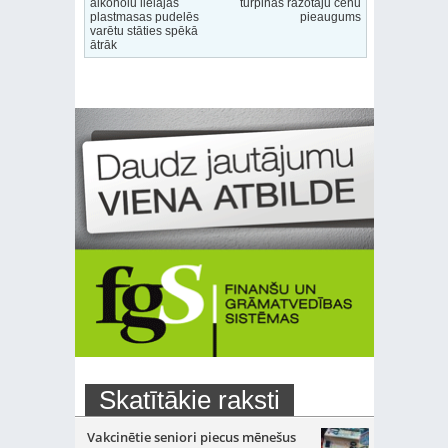
alkoholu lielajās
turpinās ražotāju cenu
plastmasas pudelēs
pieaugums
varētu stāties spēkā
ātrāk
Skatītākie raksti
Vakcinētie seniori piecus mēnešus