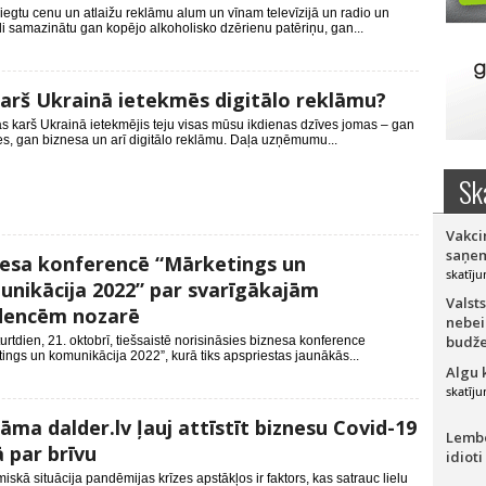
liegtu cenu un atlaižu reklāmu alum un vīnam televīzijā un radio un
i samazinātu gan kopējo alkoholisko dzērienu patēriņu, gan...
arš Ukrainā ietekmēs digitālo reklāmu?
as karš Ukrainā ietekmējis teju visas mūsu ikdienas dzīves jomas – gan
s, gan biznesa un arī digitālo reklāmu. Daļa uzņēmumu...
Sk
Vakci
saņem
esa konferencē “Mārketings un
skatīju
nikācija 2022” par svarīgākajām
Valsts
dencēm nozarē
nebei
budže
urtdien, 21. oktobrī, tiešsaistē norisināsies biznesa konference
ings un komunikācija 2022”, kurā tiks apspriestas jaunākās...
Algu 
skatīju
āma dalder.lv ļauj attīstīt biznesu Covid-19
Lember
ā par brīvu
idioti
skā situācija pandēmijas krīzes apstākļos ir faktors, kas satrauc lielu