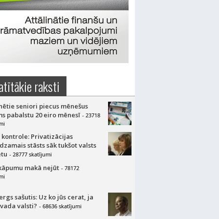
atītākie raksti
nētie seniori piecus mēnešus
s pabalstu 20 eiro mēnesī
- 23718
mi
 kontrole: Privatizācijas
dzamais stāsts sāk tukšot valsts
tu
- 28777 skatījumi
kāpumu makā nejūt
- 78172
mi
gs sašutis: Uz ko jūs cerat, ja
 vada valsti?
- 68636 skatījumi