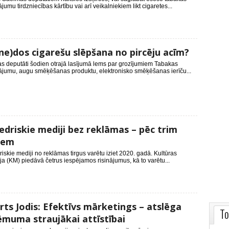
ājumu tirdzniecības kārtību vai arī veikalniekiem likt cigaretes...
ne)dos cigarešu slēpšana no pircēju acīm?
s deputāti šodien otrajā lasījumā lems par grozījumiem Tabakas
dājumu, augu smēķēšanas produktu, elektronisko smēķēšanas ierīču...
edriskie mediji bez reklāmas – pēc trim
iem
iskie mediji no reklāmas tirgus varētu iziet 2020. gadā. Kultūras
ija (KM) piedāvā četrus iespējamos risinājumus, kā to varētu...
rts Jodis: Efektīvs mārketings – atslēga
To
muma straujākai attīstībai