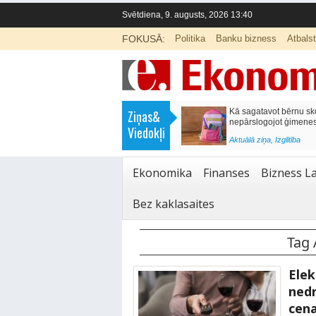
Svētdiena, 9. augusts, 2026 13:40
FOKUSĀ:
Politika
Banku bizness
Atbals
>
Labklājības ministrija rosina reformēt
Kā sagatavot bērnu sko
Ziņas&
un būtiski uzlabot vecāku pabalstu
nepārslogojot ģimene
Viedokļi
<
Aktuālā ziņa
,
Ekonomika
Aktuālā ziņa
,
Izglītība
Ekonomika
Finanses
Bizness La
Bez kaklasaites
Tag 
Elek
nedr
cena