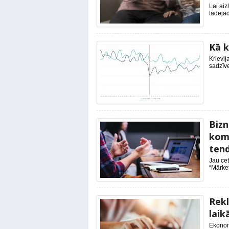
Lai aiz
tādējād
Kā k
Krievij
sadzīve
Bizn
komu
ten
Jau cet
“Mārket
Rekl
laik
Ekonomi