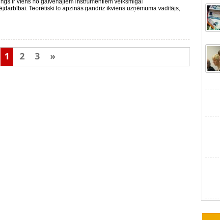
ngs ir viens no galvenajiem instrumentiem veiksmīgai
darbībai. Teorētiski to apzinās gandrīz ikviens uzņēmuma vadītājs,
1
2
3
»