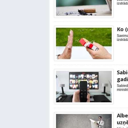
izstrād
Ko (
Saeima
izstrā
Sabi
gad
Sabiedr
ministr
Albe
uzņē