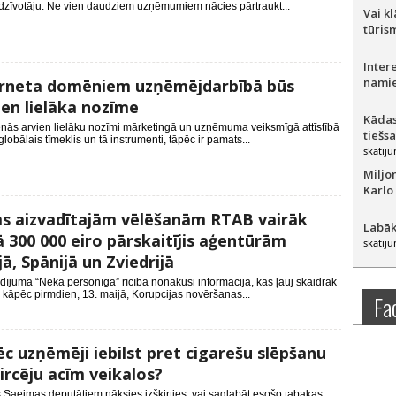
edzīvotāju. Ne vien daudziem uzņēmumiem nācies pārtraukt...
Vai k
tūris
Inter
namie
erneta domēniem uzņēmējdarbībā būs
ien lielāka nozīme
Kādas
nās arvien lielāku nozīmi mārketingā un uzņēmuma veiksmīgā attīstībā
tiešs
lobālais tīmeklis un tā instrumenti, tāpēc ir pamats...
skatīju
Miljo
Karlo
s aizvadītajām vēlēšanām RTAB vairāk
Labāk
 300 000 eiro pārskaitījis aģentūrām
skatīju
jā, Spānijā un Zviedrijā
dījuma “Nekā personīga” rīcībā nonākusi informācija, kas ļauj skaidrāk
, kāpēc pirmdien, 13. maijā, Korupcijas novēršanas...
Fa
c uzņēmēji iebilst pret cigarešu slēpšanu
ircēju acīm veikalos?
Saeimas deputātiem nāksies izšķirties, vai saglabāt esošo tabakas