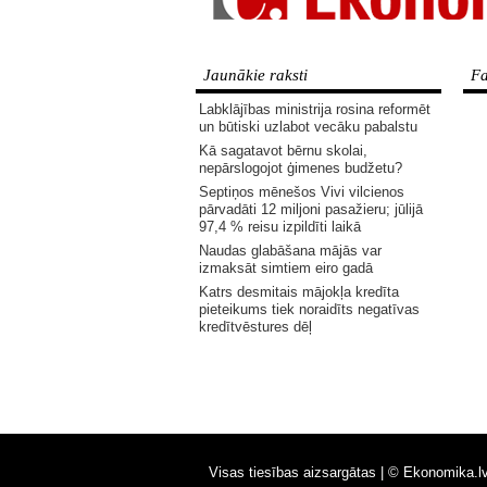
Jaunākie raksti
Fa
Labklājības ministrija rosina reformēt
un būtiski uzlabot vecāku pabalstu
Kā sagatavot bērnu skolai,
nepārslogojot ģimenes budžetu?
Septiņos mēnešos Vivi vilcienos
pārvadāti 12 miljoni pasažieru; jūlijā
97,4 % reisu izpildīti laikā
Naudas glabāšana mājās var
izmaksāt simtiem eiro gadā
Katrs desmitais mājokļa kredīta
pieteikums tiek noraidīts negatīvas
kredītvēstures dēļ
Visas tiesības aizsargātas |
© Ekonomika.l