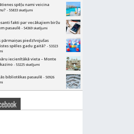
lātienes spēļu nami veicina
mu?
- 55833 skatījumi
esanti fakti par vecākajiem biržu
m pasaulē
- 54369 skatījumi
 pārmaiņas piedzīvojušas
aistes spēles gadu gaitā?
- 53323
mi
nāru iecienītākā vieta – Monte
 kazino
- 53225 skatījumi
ās bibliotēkas pasaulē
- 50926
mi
cebook