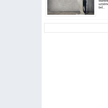
Mārketi
uzņēmēj
bet...