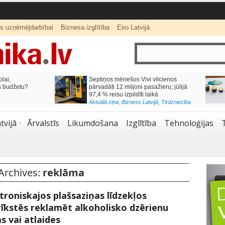
ts uzņēmējdarbībai
Biznesa izglītība
Eiro Latvijā
lai,
Septiņos mēnešos Vivi vilcienos
s budžetu?
pārvadāti 12 miljoni pasažieru; jūlijā
97,4 % reisu izpildīti laikā
Aktuālā ziņa
,
Bizness Latvijā
,
Tirdzniecība
tvijā
Ārvalstīs
Likumdošana
Izglītība
Tehnoloģijas
Archives:
reklāma
troniskajos plašsaziņas līdzekļos
īkstēs reklamēt alkoholisko dzērienu
s vai atlaides