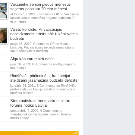
Vakcinētie seniori piecus mēnešus
saņems pabalstu 20 eiro mēnesī
oktobris 13, 2021,
Comments Off
on Vakcinētie
seniori piecus mēnešus saņems pabalstu 20
eiro mēnesī
Valsts kontrole: Privatizācijas
nebeidzamais stāsts sāk tukšot valsts
budžetu
maijs 16, 2019,
Comments Off
on Valsts
kontrole: Privatizācijas nebeidzamais stāsts
sāk tukšot valsts budžetu
Algu kāpumu makā nejūt
jūlijs 16, 2013,
48 Comments
on Algu kāpumu
makā nejūt
Rimšēvičs pārliecināts, ka Latvijai
steidzami jāsamazina budžeta deficīts
janvāris 25, 2011,
5 Comments
on Rimšēvičs
pārliecināts, ka Latvijai steidzami jāsamazina
budžeta deficīts
Starptautiskais transporta ministru
forums notiks Latvijā
septembris 4, 2009,
4 Comments
on
Starptautiskais transporta ministru forums
notiks Latvijā