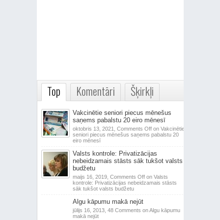
Top
Komentāri
Šķirkļi
Vakcinētie seniori piecus mēnešus
saņems pabalstu 20 eiro mēnesī
oktobris 13, 2021,
Comments Off
on Vakcinētie
seniori piecus mēnešus saņems pabalstu 20
eiro mēnesī
Valsts kontrole: Privatizācijas
nebeidzamais stāsts sāk tukšot valsts
budžetu
maijs 16, 2019,
Comments Off
on Valsts
kontrole: Privatizācijas nebeidzamais stāsts
sāk tukšot valsts budžetu
Algu kāpumu makā nejūt
jūlijs 16, 2013,
48 Comments
on Algu kāpumu
makā nejūt