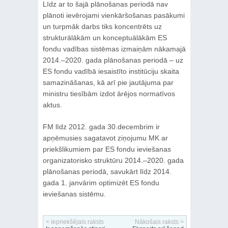
Līdz ar to šajā plānošanas periodā nav
plānoti ievērojami vienkāršošanas pasākumi
un turpmāk darbs tiks koncentrēts uz
strukturālākām un konceptuālākām ES
fondu vadības sistēmas izmaiņām nākamajā
2014.–2020. gada plānošanas periodā – uz
ES fondu vadībā iesaistīto institūciju skaita
samazināšanas, kā arī pie jautājuma par
ministru tiesībām izdot ārējos normatīvos
aktus.
FM līdz 2012. gada 30.decembrim ir
apņēmusies sagatavot ziņojumu MK ar
priekšlikumiem par ES fondu ieviešanas
organizatorisko struktūru 2014.–2020. gada
plānošanas periodā, savukārt līdz 2014.
gada 1. janvārim optimizēt ES fondu
ieviešanas sistēmu.
< Iepriekšējais raksts
Nākošais raksts >