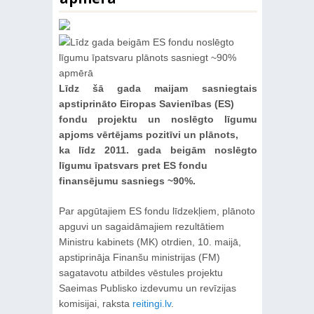
Līdz šā gada maijam sasniegtais
apstiprināto Eiropas Savienības (ES)
fondu projektu un noslēgto līgumu
apjoms vērtējams pozitīvi un plānots,
ka līdz 2011. gada beigām noslēgto
līgumu īpatsvars pret ES fondu
finansējumu sasniegs ~90%.
Par apgūtajiem ES fondu līdzekļiem, plānoto
apguvi un sagaidāmajiem rezultātiem
Ministru kabinets (MK) otrdien, 10. maijā,
apstiprināja Finanšu ministrijas (FM)
sagatavotu atbildes vēstules projektu
Saeimas Publisko izdevumu un revīzijas
komisijai, raksta
reitingi.lv
.