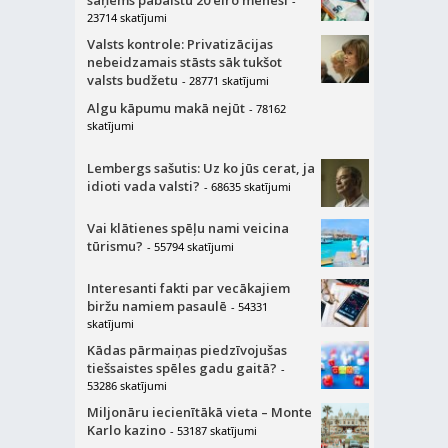
saņems pabalstu 20 eiro mēnesī
-
23714 skatījumi
Valsts kontrole: Privatizācijas
nebeidzamais stāsts sāk tukšot
valsts budžetu
- 28771 skatījumi
Algu kāpumu makā nejūt
- 78162
skatījumi
Lembergs sašutis: Uz ko jūs cerat, ja
idioti vada valsti?
- 68635 skatījumi
Vai klātienes spēļu nami veicina
tūrismu?
- 55794 skatījumi
Interesanti fakti par vecākajiem
biržu namiem pasaulē
- 54331
skatījumi
Kādas pārmaiņas piedzīvojušas
tiešsaistes spēles gadu gaitā?
-
53286 skatījumi
Miljonāru iecienītākā vieta – Monte
Karlo kazino
- 53187 skatījumi