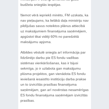
budžeta sniegtās iespējas.
Ņemot vērā iepriekš minēto, FM uzskata, ka
nav pieļaujams, ka lielākā daļa ministriju nav
pildījušas savus noteiktos plānus attiecībā
uz maksājumiem finansējuma saņēmējiem,
apgūstot tikai vidēji 60% no paredzētā
maksājumu apjoma.
Atbildes vēstulē sniegta arī informācija par
līdzšinējo darbu pie ES fondu vadības
sistēmas vienkāršošanas, kas ir bijusi
sekmīga, jo ir uzlabota gan maksājumu
plūsma projektos, gan vienādota ES fondu
ieviešanā iesaistīto institūciju darba prakse
un to izvirzītās prasības finansējuma
saņēmējam, gan arī novērstas nesamērīgas
ES fondu finansējuma saņēmējam izvirzītās
prasības.