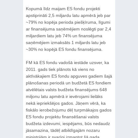
Kopumā līdz maijam ES fondu projekti
apstiprināti 2,5 miljardu latu apmērā jeb par
~79% no kopēja perioda piešķīruma, līgumi
ar finansējuma saņēmējiem noslēgti par 2,4
miljardiem latu jeb 74% un finansējuma
saņēmējiem izmaksāts 1 miljards latu jeb
~30% no kopējā ES fondu finansējuma.
FM kā ES fondu vadošā iestāde uzsver, ka
2011. gads tiek plānots kā viens no
aktīvākajiem ES fondu apguves gadiem šajā
plānošanas periodā un budžetā ES fondiem
atvēlētais valsts budžeta finansējums 648
miljonu latu apmērā ir ievērojami lielāks
nekā iepriekšējos gados. Jāņem vērā, ka
fiskālo ierobežojumu dēļ turpmākajos gados
ES fondu projektu finansēšanai valsts
budžeta izdevumi, iespējams, būs nedaudz
jāsamazina, tādēļ atbildīgajām nozaru
ministrijām ir svarīgi izmantot šā gada