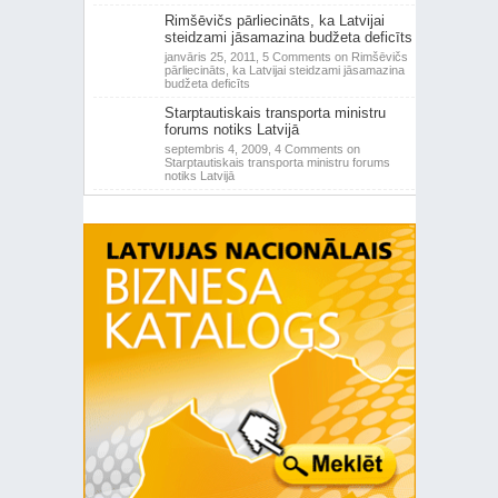
Rimšēvičs pārliecināts, ka Latvijai
steidzami jāsamazina budžeta deficīts
janvāris 25, 2011,
5 Comments
on Rimšēvičs
pārliecināts, ka Latvijai steidzami jāsamazina
budžeta deficīts
Starptautiskais transporta ministru
forums notiks Latvijā
septembris 4, 2009,
4 Comments
on
Starptautiskais transporta ministru forums
notiks Latvijā