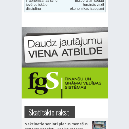
Ir apņemšanās stingri
Eksports arī šogad
ievērot fiskālo
turpinās virzīt
disciplīnu
ekonomikas izaugsmi
Skatītākie raksti
Vakcinētie seniori piecus mēnešus