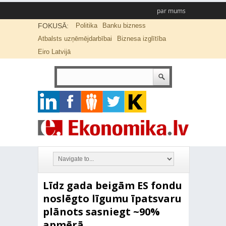
par mums
FOKUSĀ:
Politika
Banku bizness
Atbalsts uzņēmējdarbībai
Biznesa izglītība
Eiro Latvijā
Līdz gada beigām ES fondu
noslēgto līgumu īpatsvaru
plānots sasniegt ~90%
apmērā