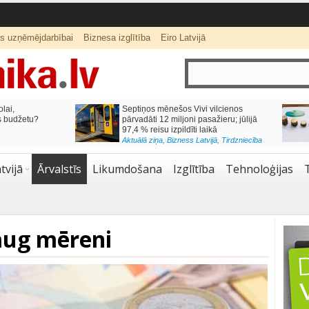
ts uzņēmējdarbībai
Biznesa izglītība
Eiro Latvijā
lai,
Septiņos mēnešos Vivi vilcienos
s budžetu?
pārvadāti 12 miljoni pasažieru; jūlijā
97,4 % reisu izpildīti laikā
Aktuālā ziņa
,
Bizness Latvijā
,
Tirdzniecība
tvijā
Ārvalstīs
Likumdošana
Izglītība
Tehnoloģijas
aug mēreni