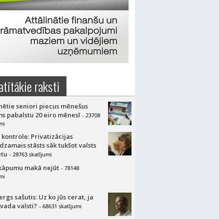
atītākie raksti
nētie seniori piecus mēnešus
s pabalstu 20 eiro mēnesī
- 23708
mi
 kontrole: Privatizācijas
dzamais stāsts sāk tukšot valsts
tu
- 28763 skatījumi
kāpumu makā nejūt
- 78148
mi
gs sašutis: Uz ko jūs cerat, ja
 vada valsti?
- 68631 skatījumi