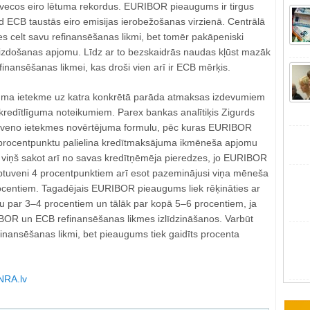
 vecos eiro lētuma rekordus. EURIBOR pieaugums ir tirgus
ad ECB taustās eiro emisijas ierobežošanas virzienā. Centrālā
s celt savu refinansēšanas likmi, bet tomēr pakāpeniski
izdošanas apjomu. Līdz ar to bezskaidrās naudas kļūst mazāk
finansēšanas likmei, kas droši vien arī ir ECB mērķis.
ma ietekme uz katra konkrētā parāda atmaksas izdevumiem
 kredītlīguma noteikumiem. Parex bankas analītiķis Zigurds
ptuveno ietekmes novērtējuma formulu, pēc kuras EURIBOR
procentpunktu palielina kredītmaksājuma ikmēneša apjomu
 viņš sakot arī no savas kredītņēmēja pieredzes, jo EURIBOR
tuveni 4 procentpunktiem arī esot pazeminājusi viņa mēneša
centiem. Tagadējais EURIBOR pieaugums liek rēķināties ar
par 3–4 procentiem un tālāk par kopā 5–6 procentiem, ja
BOR un ECB refinansēšanas likmes izlīdzināšanos. Varbūt
inansēšanas likmi, bet pieaugums tiek gaidīts procenta
NRA.lv