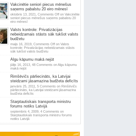
Vakcinētie seniori piecus mēnešus
saņems pabalstu 20 eiro mēnesī
oktobris 13, 2021,
Comments Off
on Vakcinētie
seniori piecus mēnešus saņems pabalstu 20
eiro mēnesī
Valsts kontrole: Privatizācijas
nebeidzamais stāsts sāk tukšot valsts
budžetu
maijs 16, 2019,
Comments Off
on Valsts
kontrole: Privatizācijas nebeidzamais stāsts
sāk tukšot valsts budžetu
Algu kāpumu makā nejūt
jūlijs 16, 2013,
48 Comments
on Algu kāpumu
makā nejūt
Rimšēvičs pārliecināts, ka Latvijai
steidzami jāsamazina budžeta deficīts
janvāris 25, 2011,
5 Comments
on Rimšēvičs
pārliecināts, ka Latvijai steidzami jāsamazina
budžeta deficīts
Starptautiskais transporta ministru
forums notiks Latvijā
septembris 4, 2009,
4 Comments
on
Starptautiskais transporta ministru forums
notiks Latvijā