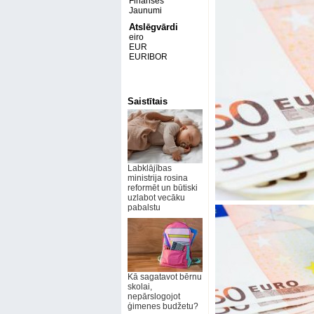
Finanses
Jaunumi
Atslēgvārdi
eiro
EUR
EURIBOR
Saistītais
Labklājības
ministrija rosina
reformēt un būtiski
uzlabot vecāku
pabalstu
Kā sagatavot bērnu
skolai,
nepārslogojot
ģimenes budžetu?