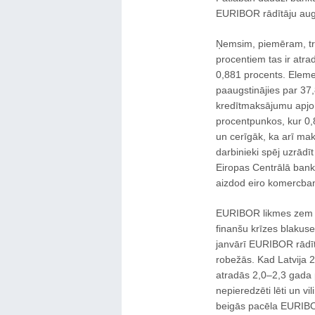
EURIBOR rādītāju aug
Ņemsim, piemēram, tr
procentiem tas ir atrad
0,881 procents. Eleme
paaugstinājies par 37,
kredītmaksājumu apj
procentpunkos, kur 0,8
un cerīgāk, ka arī ma
darbinieki spēj uzrād
Eiropas Centrālā banka
aizdod eiro komercba
EURIBOR likmes zem E
finanšu krīzes blakuse
janvārī EURIBOR rādīt
robežās. Kad Latvija 
atradās 2,0–2,3 gada p
nepieredzēti lēti un v
beigās pacēla EURIBOR