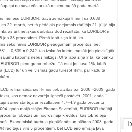
šupejai no sava vēsturiskā minimuma šā gada martā.
īs mēnešu EURIBOR. Savā zemākajā līmenī uz 0,639
ies 22. martā, bet tā pēdējais pieejamais rādītājs 21. jūlijā bija
ntāras aritmētiskas darbības dod rezultātu, ka EURIBOR ir
8 jeb 38 procentiem. Pirmā labā ziņa ir tā, ka
oms seko nevis EURIBOR pieaugumam procentos, bet
81 – 0,639 = 0,242: tas izskatās krietni mazāk jeb pievilcīgāk
ksājumu kāpums nebūs milzīgs. Otrā labā ziņa ir tā, ka banku
īt EURIBOR pieauguma robežu. Tā esot ļoti tuva 1%, kādā
 (ECB) tur un vēl vismaz gadu turēšot likmi, par kādu tā
nkām.
CB refinansēšanas likmes tiek atzītas par 2008.–2009. gada
fektu, kas nemaz nevarēja ilgstoši pastāvēt. 2001. gada 1.
āju saime startēja ar rezultātiem 4,7–4,9 gada procentu
2004. gada maijā stājās Eiropas Savienībā, EURIBOR rādītāji
rocentu robežās un nodrošināja kredītus, kas tobrīd bija
To
ilinoši. Ekonomiskā burbuļa piepūšanās un plīšana 2008. gada
 rādītājus virs 5 procentiem, bet ECB eiro emisija ļāva