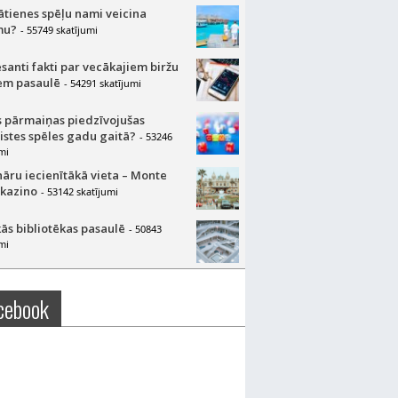
lātienes spēļu nami veicina
mu?
- 55749 skatījumi
esanti fakti par vecākajiem biržu
m pasaulē
- 54291 skatījumi
 pārmaiņas piedzīvojušas
aistes spēles gadu gaitā?
- 53246
mi
nāru iecienītākā vieta – Monte
 kazino
- 53142 skatījumi
ās bibliotēkas pasaulē
- 50843
mi
cebook