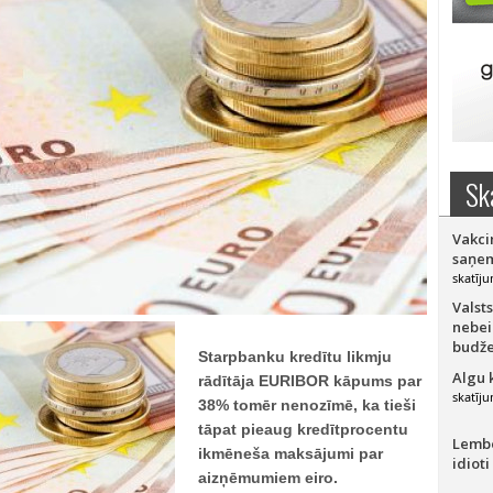
Sk
Vakci
saņem
skatīju
Valsts
nebei
budže
Starpbanku kredītu likmju
Algu 
rādītāja EURIBOR kāpums par
skatīju
38% tomēr nenozīmē, ka tieši
tāpat pieaug kredītprocentu
Lember
ikmēneša maksājumi par
idioti
aizņēmumiem eiro.