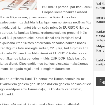
Vai k
EURIBOR parāda, par kādu cenu
tūris
Eiropas komercbankas aizdod
R ir rādītāju saime, jo aizdevumu vidējās likmes tiek
Inter
namie
 aizdevumiem uz dažāda laika ilgumiem no vienas nedēļas līdz
ā mēdz plaši izmantot trīs un sešu mēnešu EURIBOR likmes.
Kādas
 paredz, ka bankas klienta kredītmaksājumu procenti ir šis
tiešs
ēl 3–4 procentpunkti. Katrai dienai tiek izrēķināti savi
skatīju
iekļaušana kredītlikmes noteikšanā dažādās bankās notiek
Miljo
kredītlīgums tiktu noslēgts šodien, 22. jūlijā, tad turpmāk līdz
Karlo
amā gada 22. janvārim būtu jāmaksā EURIBOR šodienas vai
 bet nākamos laika periodus – tāds EURIBOR, kāds tas būs
Labāk
anas dienā. Citos gadījumos bankas piesaista maksājumus
skatīju
mam, bet gadu mijai u.tml. zīmīgiem datumiem.
ītu arī ar fiksētu likmi. Tā nenozīmē likmes nemainību uz
Fa
z vairākiem gadiem gan. Ik pēc dažiem gadiem bankas drīkst
īgo kredītprocentu likmes daļu, uz ko klienti var atbildēt,
itā bankā.
klienti sāk sajust, ka viņu maksājumi pieaug atbilstoši