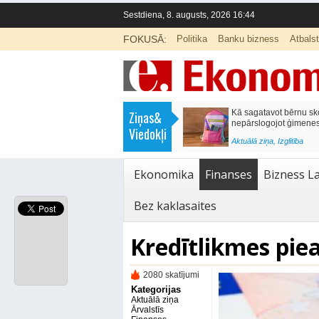
Sestdiena, 8. augusts, 2026 16:44
FOKUSĀ:
Politika
Banku bizness
Atbals
>
Labklājības ministrija rosina reformēt
Kā sagatavot bērnu sko
Ziņas&
un būtiski uzlabot vecāku pabalstu
nepārslogojot ģimene
Viedokļi
<
Aktuālā ziņa
,
Ekonomika
Aktuālā ziņa
,
Izglītība
Ekonomika
Finanses
Bizness La
Bez kaklasaites
Kredītlikmes pie
2080 skatījumi
Kategorijas
Aktuālā ziņa
Ārvalstīs