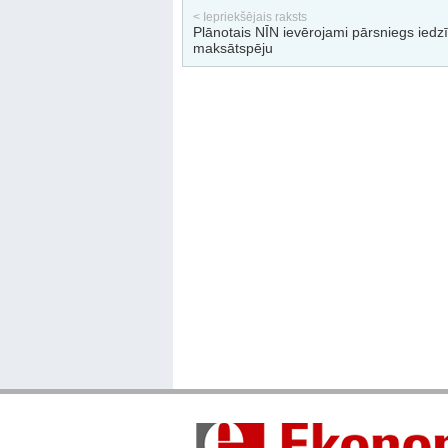
< Iepriekšējais raksts
Plānotais NĪN ievērojami pārsniegs iedzī
maksātspēju