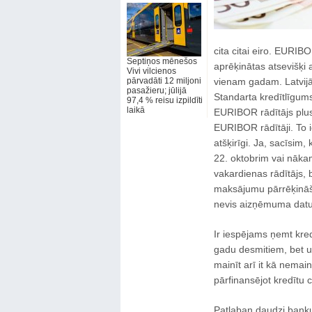
cita citai eiro. EURIBO
Septiņos mēnešos
aprēķinātas atsevišķi
Vivi vilcienos
pārvadāti 12 miljoni
vienam gadam. Latvij
pasažieru; jūlijā
Standarta kredītlīgums
97,4 % reisu izpildīti
laikā
EURIBOR rādītājs plus v
EURIBOR rādītāji. To 
atšķirīgi. Ja, sacīsim, 
22. oktobrim vai nāk
vakardienas rādītājs,
maksājumu pārrēķināš
nevis aizņēmuma datu
Ir iespējams ņemt kred
gadu desmitiem, bet u
mainīt arī it kā nemain
pārfinansējot kredītu c
Patlaban daudzi banku 