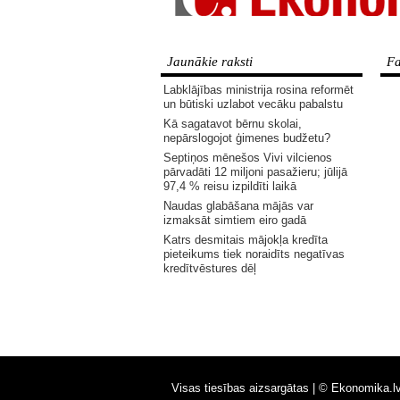
Jaunākie raksti
Fa
Labklājības ministrija rosina reformēt
un būtiski uzlabot vecāku pabalstu
Kā sagatavot bērnu skolai,
nepārslogojot ģimenes budžetu?
Septiņos mēnešos Vivi vilcienos
pārvadāti 12 miljoni pasažieru; jūlijā
97,4 % reisu izpildīti laikā
Naudas glabāšana mājās var
izmaksāt simtiem eiro gadā
Katrs desmitais mājokļa kredīta
pieteikums tiek noraidīts negatīvas
kredītvēstures dēļ
Visas tiesības aizsargātas |
© Ekonomika.l