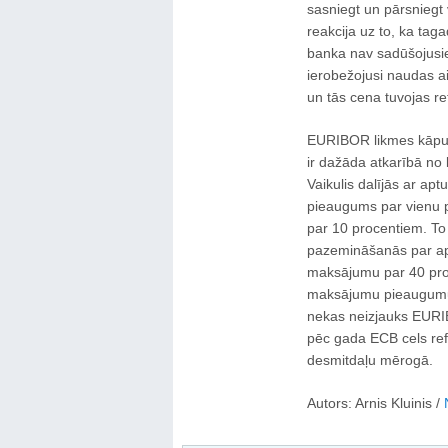
sasniegt un pārsniegt
reakcija uz to, ka tag
banka nav sadūšojusie
ierobežojusi naudas a
un tās cena tuvojas re
EURIBOR likmes kāpu
ir dažāda atkarībā no
Vaikulis dalījās ar a
pieaugums par vienu 
par 10 procentiem. To
pazemināšanās par ap
maksājumu par 40 pro
maksājumu pieaugumu 
nekas neizjauks EURI
pēc gada ECB cels ref
desmitdaļu mērogā.
Autors: Arnis Kluinis /